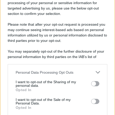
processing of your personal or sensitive information for
targeted advertising by us, please use the below opt-out
section to confirm your selection.
Please note that after your opt-out request is processed you
may continue seeing interest-based ads based on personal
information utilized by us or personal information disclosed to
third parties prior to your opt-out.
You may separately opt-out of the further disclosure of your
personal information by third parties on the IAB’s list of
downstream participants.
Personal Data Processing Opt Outs
This information may also be disclosed by us to third parties
on the IAB’s List of Downstream Participants that may further
I want to opt-out of the Sharing of my
disclose it to other third parties.
personal data.
Opted In
Please note that this website/app uses one or more Google
services and may gather and store information including but
I want to opt-out of the Sale of my
Personal Data.
not limited to your visit or usage behaviour. You may click to
Opted In
grant or deny consent to Google and its third-party tags to
use your data for below specified purposes in below Google