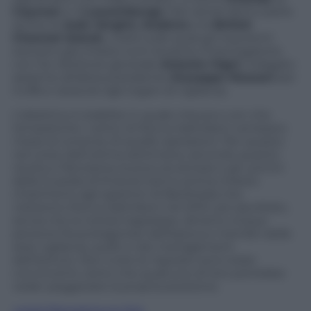
Cayman
e il
Lussemburgo
. Del carnet fanno parte
anche le
Isole Vergini, Andorra
e le
British
Channel Island
s, mete sulle quali gli inquirenti
avevano già chiesto lumi durante l’interrogatorio
con l’ex direttore generale
Antonio Vigni
, indagato
assieme all’allora presidente
Giuseppe Mussari
per
truffa e ostacolo agli organi di vigilanza.
L’obiettivo è stabilire in quale misura e con che
tempistiche i vertici di Rocca Salimbeni venissero
messi al corrente di quelle operazioni. Per questo
nel corso dell’ultima settimana, secondo quanto
risulta a
Panorama
, la procura senese e gli uomini
della Guardia di finanza hanno prima chiesto
chiarimenti agli ispettori di Bankitalia che
visitarono Rocca Salimbeni nel 2010, poi ascoltato,
senza che la notizia trapelasse, almeno cinque
persone fra protagonisti dell’epoca e membri delle
aree vigilanza, audit e risk management
dell’istituto. Non tutte le risposte sono state
convincenti, tanto che qualcuno di loro potrebbe
veder peggiorare la propria posizione.
Leggi Panorama on line