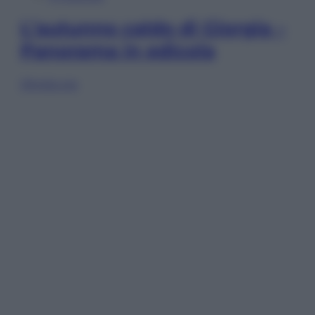
L’autunno caldo di Giorgia –
Panorama in edicola
Sfoglia ora