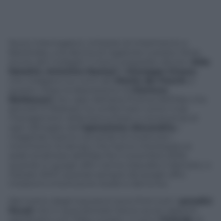
Nuovi interrogatori, richieste di chiarimento a
Bankitalia, una decina di rogatorie e presto, forse,
anche altri indagati: il menù preparato dai pm
Aldo
Natalini, Antonino Nastasi
e
Giuseppe Grosso
,
che indagano sui conti del
Monte dei Paschi
, è
questo. Dopo la deposizione di
Gianluca
Baldassari,
l’ex capo dell’area finanza dell’Mps che
giovedì 21 febbraio ha confermato come il top
management della banca fosse a conoscenza di
ogni dettaglio dell’
operazione Alexandria
, i
magistrati stanno cercando di ricostruire i
movimenti di denaro che hanno interessato la
sede londinese dell’Mps fra il novembre 2005,
quando in quegli uffici venne stipulato il derivato, e
l’estate 2007, quando sempre da quegli uffici
iniziarono a fuoriuscire dubbi e denunce.
Nel mirino degli inquirenti sono finiti tutti i
paradisi
fiscali
che in quel periodo hanno avuto rapporti
significativi con l’Mps London. Ci sono
l’Irlanda
, le