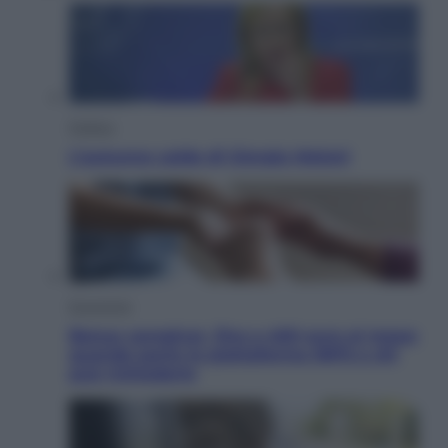
Politica
L’autunno caldo di Giorgia Meloni
Economia
Bonus caregiver, fino a 400 euro al mese:
quando parte la piattaforma INPS e chi
può richiederlo