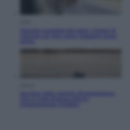
Viaggi
Giornata mondiale del gatto, è boom di
vacanze con loro: come viaggiare senza
stress
Lifestyle
Sea-Doo: dalla velocità all’esplorazione,
così le moto d’acqua stanno
rivoluzionando l’outdoor