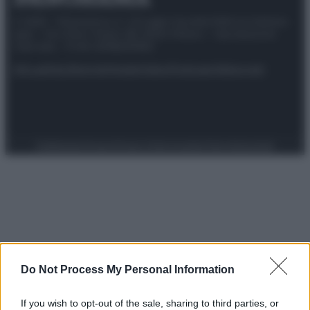
© 2025 – Panorama s.r.l. (Gruppo Società Editrice Italiana
spa) – Via Vittor Pisani 28, 20124 Milano – riproduzione
riservata – P.IVA 10518230965
Attualità
Lifestyle
Moda
Video
Podcast
Abbonati
Preferenze Privacy
Privacy Policy
Cookie Policy
Note legali
Do Not Process My Personal Information
If you wish to opt-out of the sale, sharing to third parties, or