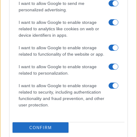
I want to allow Google to send me
personalized advertising.
I want to allow Google to enable storage
related to analytics like cookies on web or
device identifiers in apps.
I want to allow Google to enable storage
related to functionality of the website or app.
I want to allow Google to enable storage
related to personalization.
I want to allow Google to enable storage
related to security, including authentication
functionality and fraud prevention, and other
user protection.
CONFIRM