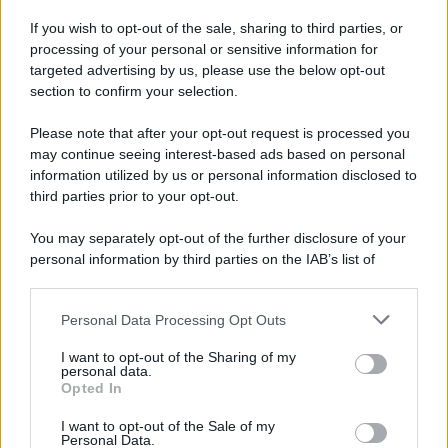
If you wish to opt-out of the sale, sharing to third parties, or
processing of your personal or sensitive information for
targeted advertising by us, please use the below opt-out
section to confirm your selection.
Please note that after your opt-out request is processed you
may continue seeing interest-based ads based on personal
information utilized by us or personal information disclosed to
third parties prior to your opt-out.
You may separately opt-out of the further disclosure of your
personal information by third parties on the IAB’s list of
downstream participants.
Personal Data Processing Opt Outs
This information may also be disclosed by us to third parties
on the IAB’s List of Downstream Participants that may further
I want to opt-out of the Sharing of my
disclose it to other third parties.
personal data.
Opted In
Please note that this website/app uses one or more Google
services and may gather and store information including but
I want to opt-out of the Sale of my
Personal Data.
not limited to your visit or usage behaviour. You may click to