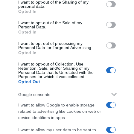
I want to opt-out of the Sharing of my
disclose it to other third parties.
personal data.
Opted In
Please note that this website/app uses one or more Google
services and may gather and store information including but
I want to opt-out of the Sale of my
Personal Data.
not limited to your visit or usage behaviour. You may click to
Opted In
grant or deny consent to Google and its third-party tags to
use your data for below specified purposes in below Google
I want to opt-out of processing my
consent section.
Personal Data for Targeted Advertising.
Opted In
I want to opt-out of Collection, Use,
Retention, Sale, and/or Sharing of my
Personal Data that Is Unrelated with the
Purposes for which it was collected.
Opted Out
Google consents
I want to allow Google to enable storage
related to advertising like cookies on web or
device identifiers in apps.
I want to allow my user data to be sent to