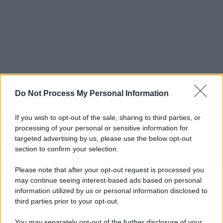
Do Not Process My Personal Information
If you wish to opt-out of the sale, sharing to third parties, or
processing of your personal or sensitive information for
targeted advertising by us, please use the below opt-out
section to confirm your selection.
Please note that after your opt-out request is processed you
may continue seeing interest-based ads based on personal
information utilized by us or personal information disclosed to
third parties prior to your opt-out.
You may separately opt-out of the further disclosure of your