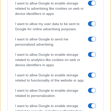
I want to allow Google to enable storage
related to advertising like cookies on web or
device identifiers in apps.
I want to allow my user data to be sent to
Google for online advertising purposes.
I want to allow Google to send me
personalized advertising.
I want to allow Google to enable storage
related to analytics like cookies on web or
device identifiers in apps.
I want to allow Google to enable storage
related to functionality of the website or app.
I want to allow Google to enable storage
related to personalization.
I want to allow Google to enable storage