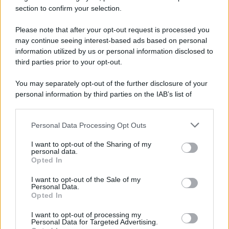
section to confirm your selection.
Please note that after your opt-out request is processed you
may continue seeing interest-based ads based on personal
information utilized by us or personal information disclosed to
third parties prior to your opt-out.
You may separately opt-out of the further disclosure of your
personal information by third parties on the IAB’s list of
downstream participants.
Personal Data Processing Opt Outs
This information may also be disclosed by us to third parties
on the IAB’s List of Downstream Participants that may further
I want to opt-out of the Sharing of my
disclose it to other third parties.
personal data.
Opted In
Please note that this website/app uses one or more Google
services and may gather and store information including but
I want to opt-out of the Sale of my
Personal Data.
not limited to your visit or usage behaviour. You may click to
Opted In
grant or deny consent to Google and its third-party tags to
use your data for below specified purposes in below Google
I want to opt-out of processing my
consent section.
Personal Data for Targeted Advertising.