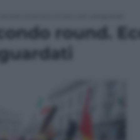
 secondo round. Ecco chi sono tutti i salvaguardati
econdo round. Ec
aguardati