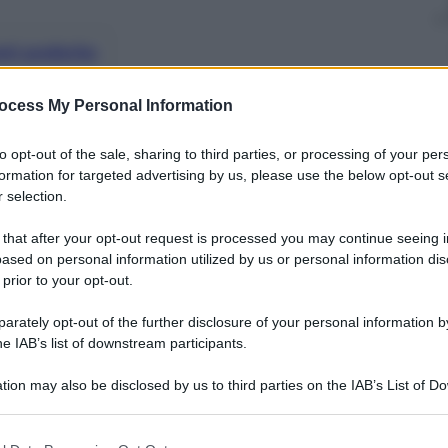
nti preferite
ltimo per presentare le domande all’Inps
ocess My Personal Information
 di lavoratori tutelati
to opt-out of the sale, sharing to third parties, or processing of your per
formation for targeted advertising by us, please use the below opt-out s
 selection.
 that after your opt-out request is processed you may continue seeing i
ased on personal information utilized by us or personal information dis
 prior to your opt-out.
rately opt-out of the further disclosure of your personal information by
he IAB’s list of downstream participants.
tion may also be disclosed by us to third parties on the IAB’s List of 
 that may further disclose it to other third parties.
 that this website/app uses one or more Google services and may gath