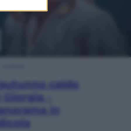
In Edicola
’autunno caldo
i Giorgia –
anorama in
dicola