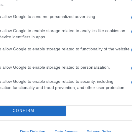
s.
hanno già presentato domanda di salvaguardia e
na risposta definitiva, si hanno già numeri certi,
to allow Google to send me personalized advertising.
. Si tratta nello specifico di 7 diverse categorie di
o allow Google to enable storage related to analytics like cookies on
evice identifiers in apps.
o allow Google to enable storage related to functionality of the website
ia
ento dei contributi
o allow Google to enable storage related to personalization.
rvizio
o allow Google to enable storage related to security, including
li disabili gravi
cation functionality and fraud prevention, and other user protection.
di individuali o collettivi di incentivo all’esodo
DATI
CONFIRM
nda tranche di 55mila persone, che devo
1 maggio. Le stime sul numero esatto di
e ma, in linea di massima, sono state individuate
Data Deletion
Data Access
Privacy Policy