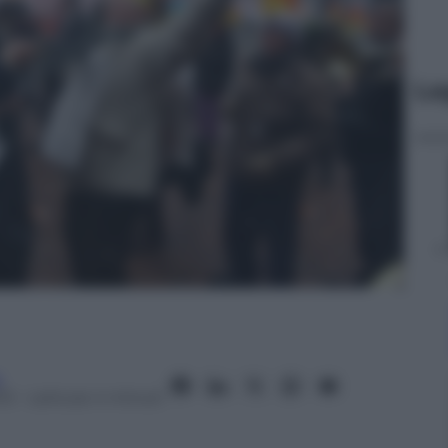
Le
a
13
– Lettura: 4 minuti