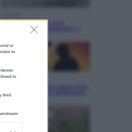
Economia
Cassetto fiscale: ora puoi
controllare avvisi, pagamenti e
pratiche online
sonal or
ection to
nterest-
closed to
Viaggi
Eclissi totale e stelle cadenti: dove
ammirare il cielo più spettacolare
 third
dell’estate
Downstream
er and store