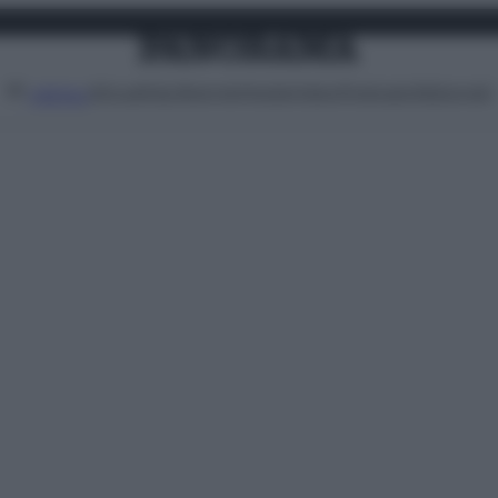
Attualità
Lifestyle
Moda
Video
Podcast
Abbonati
MENU