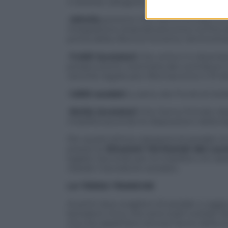
4 diverse categorie di lavoratori:
-40mila
persone che hanno firmato un a
integrazione straordinaria entro la fine 
prima della riforma Fornero), l’ammortiz
-7.400 lavoratori
che, entro il 4 dicembr
prosecuzione volontaria dei contributi 
vecchie regole pre-riforma) entro il 31 
-1.600 esodati
a carico dei Fondi di Soli
-6mila lavoratori
che hanno firmato degli
mobilità secondo le disposizioni della l
Per quest’ultima categoria di esodati,
presso le
Direzioni Territoriali del Lavo
siglato l’accordo per la mobilità o (in as
risiede il lavoratore esodato.
LA TERZA TRANCHE
Ai primi due scaglioni di esodati, si agg
lavoratori circa, che sono stati tutelati 
ma che aspettano ancora l’avvio delle p