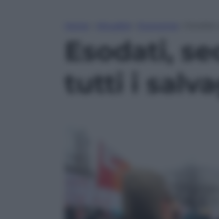
Home
»
Attualità
»
Economia
»
Esodati,
Esodati, s
tutti i salv