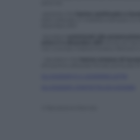
sono tre.
-persone che
hanno continuato a lavor
stati collocate in mobilità ordinaria o in
dicembre 2011
-lavoratori
autorizzati alla prosecuzio
entro il 4 dicembre 2011
anche se hann
non a tempo indeterminato). Rientra in 
– lavoratori che
hanno smesso di lavora
d’incentivo all’esodo firmati prima del 
GLI ESODATI E IL GOVERNO LETTA
GLI ESODATI: STAFFETTA COI GIOVANI
© Riproduzione Riservata