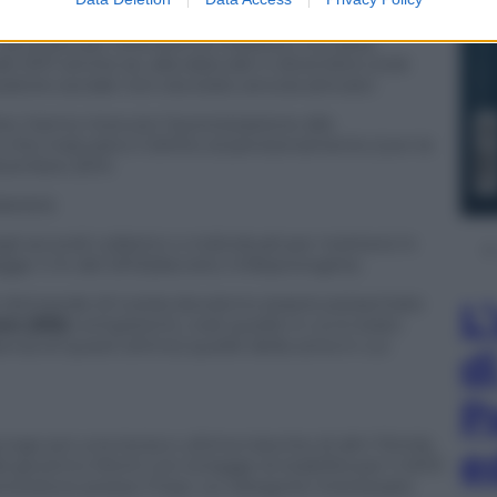
ccordo per ottenere la mobilità o la cassa
del 2011 anche se, alla data del 4 dicembre (cioè
zatore sociale non era stato ancora attivato
e, hanno ricevuto l’autorizzazione alla
e che maturano il diritto al pensionamento (con le
dicembre 2014
darietà
 accordi collettivi o individuali per mettersi in
egge n.14 del 2012(decreto milleproroghe).
 le domande di tutela dovranno essere presentate
L
ro (Dtl)
competenti, cioè quelle in cui è stato
senza di quest’ultimo) quelle della zona in cui
d
P
iunge poi una terza e ultima tranche di altri 10mila
e
dal governo Monti con la legge di stabilità per il 2013
rocedure presso l’Inps. Le categorie interessate