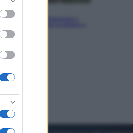
to grant or
ed purposes
Sport
I dubbi di Sinner, fisioterapia a
Torino: Jannik valuta se giocare a
Cincinnati