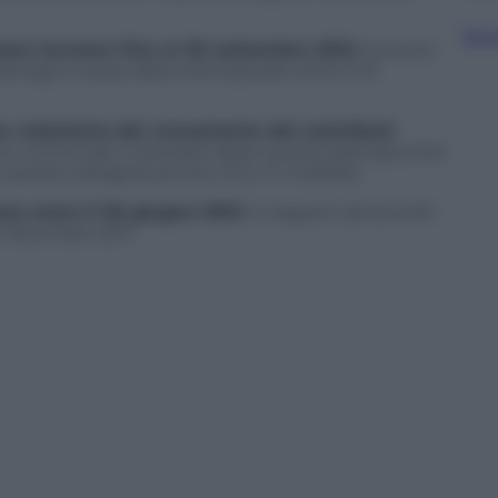
Sfog
are lavorare fino al 30 settembre 2012
ma sono
 deroga a causa diaccordi stipulati entro il 31
ne volontaria del versamento dei contributi
o continuato a lavorare dopo questa data (purché
questa categoria anche chi è in mobilità
re entro il 30 giugno 2013
, in seguito ad accordi
31 dicembre 2011