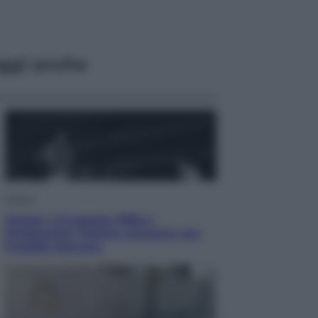
ggi anche
Musica
Queen: il 9 agosto 1986 a
Knebworth l’ultimo concerto con
Freddie Mercury