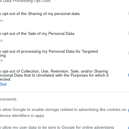
l Data Processing Opt Outs
including but not limited to your visit or usage behaviour. You may click 
 to Google and its third-party tags to use your data for below specifi
o opt-out of the Sharing of my personal data.
i a disposizione dei
lavoratori esodati che
ogle consent section.
sone salvaguardate dal governo Monti. Si tratta di
In
tti gli altri esodati, negli anni scorsi hanno
 in mobilità dalle loro aziende e che, ancora oggi,
o opt-out of the Sale of my Personal Data.
 senza la pensione, a causa dell
‘ultima riforma
In
l welfare,
Elsa Fornero
(che ha spostato
onamento).
to opt-out of processing my Personal Data for Targeted
ing.
A FORNERO
In
o opt-out of Collection, Use, Retention, Sale, and/or Sharing
ersonal Data that Is Unrelated with the Purposes for which it
a tempo fino al 21 maggio per presentare la
lected.
e valuterà le richieste e invierà una risposta scritta.
Out
ece per altri 62mila persone che rientravano
in un
già agli inizi del 2012, da un apposito decreto del
i
una terza tranche di 10mila salvaguardati
dalla
consents
platea degli esodati che hanno ottenuto la tutela
o allow Google to enable storage related to advertising like cookies on
 diventata un mosaico molto variegato, diviso
eguito nel dettaglio.
evice identifiers in apps.
o allow my user data to be sent to Google for online advertising