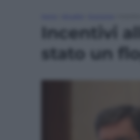
Home
»
Attualità
»
Economia
»
Incentiv
Incentivi a
stato un fl