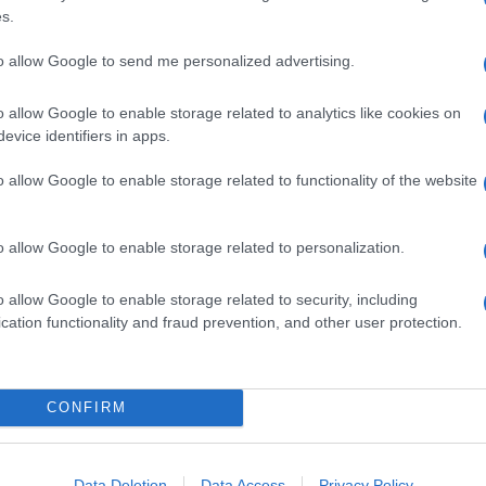
n un altro milione e mezzo di disoccupati più
s.
mplesso, è bene ricordarlo, i nostri connazionali
no raggiunto ormai la soglia record di
quasi 3,2
to allow Google to send me personalized advertising.
a sole e che fanno impallidire quelle sugli
o allow Google to enable storage related to analytics like cookies on
evice identifiers in apps.
o allow Google to enable storage related to functionality of the website
VORO
o allow Google to enable storage related to personalization.
o allow Google to enable storage related to security, including
cation functionality and fraud prevention, and other user protection.
CONFIRM
Data Deletion
Data Access
Privacy Policy