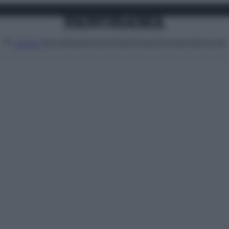
Attualità
Lifestyle
Moda
Video
Podcast
Abbonati
MENU