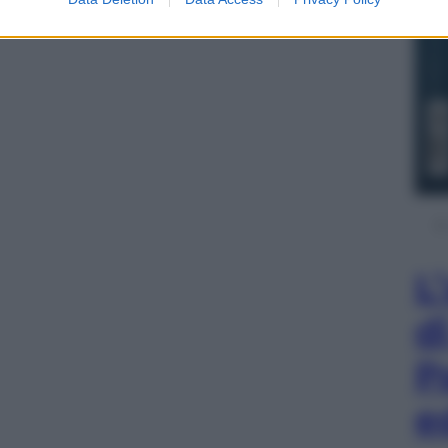
L
d
P
e