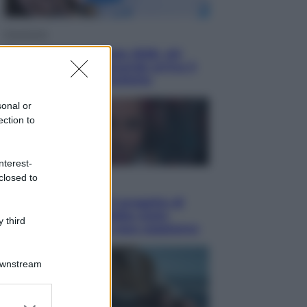
Economia
Nuovo bonus energia 2026, chi
potrà ottenerlo e quando arriva il
nuovo aiuto sulle bollette
sonal or
ection to
nterest-
closed to
Televisione
Squid Game USA, il progetto di
David Fincher sarebbe stato
 third
accantonato. Ecco cosa sappiamo
Downstream
er and store