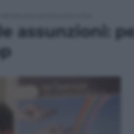
i alle assunzioni: perché è stato un flop
lle assunzioni: p
op