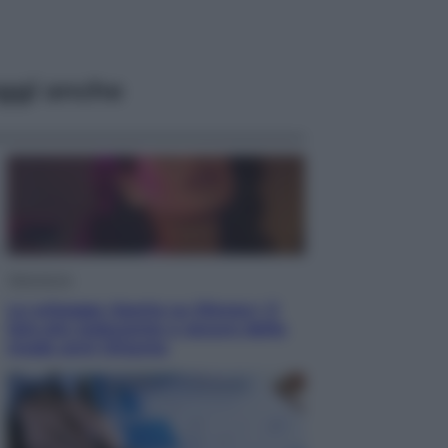
ggi anche
Televisione
Le schegge riporta su Disney+ il
lato più seducente e oscuro della
moda anni Ottanta