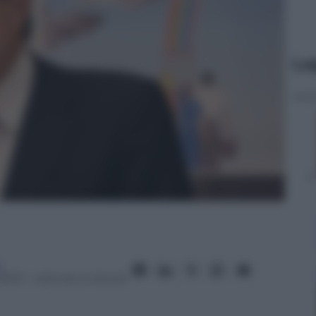
Le
a
2013
– Lettura: 2 minuti