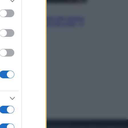
to grant or
ed purposes
Cinema
Robin Hood – Il prezzo del sangue:
Hugh Jackman, altro che eroe! – Il
video in esclusiva