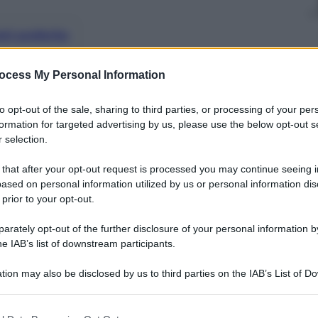
nti preferite
 governo hanno dato un impiego a circa
ocess My Personal Information
ro con meno di 24 anni sono più di
to opt-out of the sale, sharing to third parties, or processing of your per
formation for targeted advertising by us, please use the below opt-out s
 selection.
 that after your opt-out request is processed you may continue seeing i
ased on personal information utilized by us or personal information dis
 prior to your opt-out.
rately opt-out of the further disclosure of your personal information by
he IAB’s list of downstream participants.
tion may also be disclosed by us to third parties on the IAB’s List of 
 that may further disclose it to other third parties.
 that this website/app uses one or more Google services and may gath