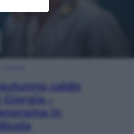
In Edicola
’autunno caldo
i Giorgia –
anorama in
dicola