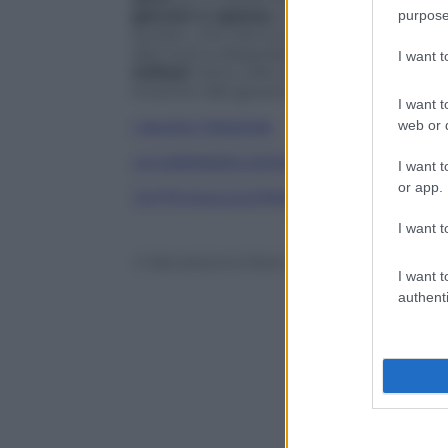
giovani a spasso
, che fanno il paio co
purpose
anziani, che hanno più di 34 anni. Nel co
alla ricerca disperata di un impiego han
I want 
milioni
. Sono cifre che si commentano d
incentivi del governo Letta.
I want t
web or d
I NUOVI TIROCINI
LA GARANZIA GIOVANI
I want t
or app.
TUTTO SULL’ULTIMA RIFORMA DEL LA
I want t
© Riproduzione Riservata
I want t
authenti