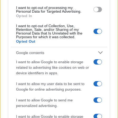
use your data for below specified purposes in below Google
I want to opt-out of processing my
consent section.
Personal Data for Targeted Advertising.
Opted In
I want to opt-out of Collection, Use,
Retention, Sale, and/or Sharing of my
Personal Data that Is Unrelated with the
Purposes for which it was collected.
Opted Out
Google consents
I want to allow Google to enable storage
related to advertising like cookies on web or
device identifiers in apps.
I want to allow my user data to be sent to
Google for online advertising purposes.
I want to allow Google to send me
personalized advertising.
I want to allow Google to enable storage