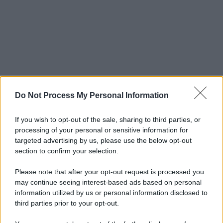
Do Not Process My Personal Information
If you wish to opt-out of the sale, sharing to third parties, or
processing of your personal or sensitive information for
targeted advertising by us, please use the below opt-out
section to confirm your selection.
Please note that after your opt-out request is processed you
may continue seeing interest-based ads based on personal
information utilized by us or personal information disclosed to
third parties prior to your opt-out.