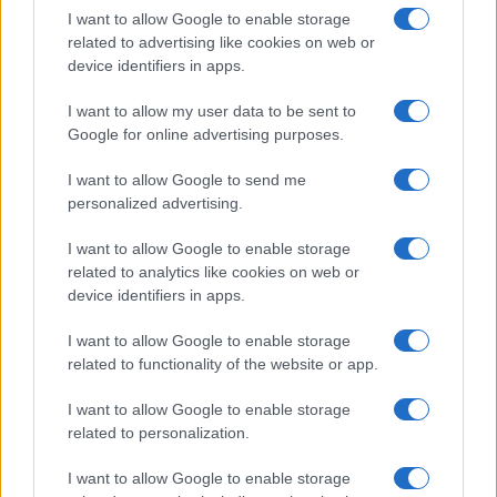
I want to allow Google to enable storage
related to advertising like cookies on web or
device identifiers in apps.
I want to allow my user data to be sent to
Google for online advertising purposes.
I want to allow Google to send me
personalized advertising.
I want to allow Google to enable storage
related to analytics like cookies on web or
device identifiers in apps.
I want to allow Google to enable storage
related to functionality of the website or app.
I want to allow Google to enable storage
related to personalization.
I want to allow Google to enable storage