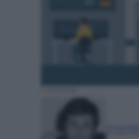
iStock/elenabs
Antonio Ross
16 Luglio 201