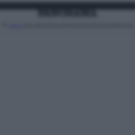
Attualità
Lifestyle
Moda
Video
Podcast
Abbonati
MENU