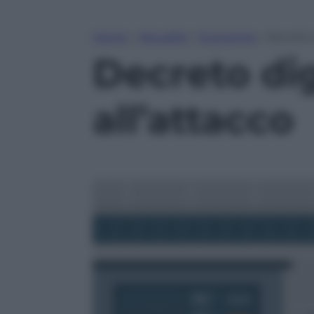
Home
»
Attualità
»
Economia
»
Decreto 
Decreto dig
all’attacco