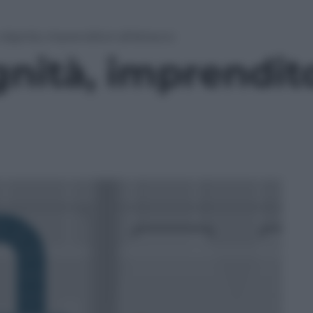
dignità, imprenditori all’attacco
nità, imprendit