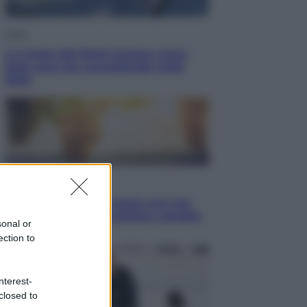
Esteri
La Corea del Nord avanza verso
Sud: cosa sta succedendo nella
DMZ
Economia
Vendemmia 2026, meno uva ma
più qualità: il vino italiano cambia
sonal or
strategia
ection to
nterest-
closed to