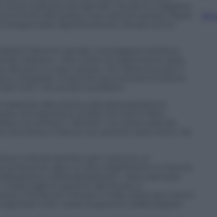
 di più sulle piccole aziende, che fanno maggiore
uovo limite alla durata. E poi: perché queste regole
Sfog
e bisogna dare dignità al lavoro. Dai per primo
ubblici? Bonomi sorride. Una leggera cantilena
tare, Watson»: «Per motivi di copertura di cassa.
 decreto, è a zero risorse». Poi, l’altra stoccata: il
oco d’azzardo. «E perché sono escluse le lotterie
er tutti i vizi: privati e pubblici».
e è dedicato alla stretta sulla delocalizzazione.
prese che esportano: quelle che hanno fatto
filiere nei territori». Perché? «Le nostre aziende
ina, Germania o Francia non perché costa meno. Ma
ibuto a fondo perduto per costruire un
produttive, apro un altro stabilimento in Francia.
nalizzazione o delocalizzazione?». Altro esempio:
’Italia toglie le sanzioni alla Russia. E
ere. Che faccio? Chiudo in Italia, restituisco l’aiuto
egli Stati Uniti. Grazie al governo, beffa doppia».