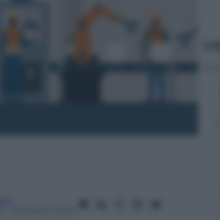
Le
itto
8
– Lettura: 8 minuti