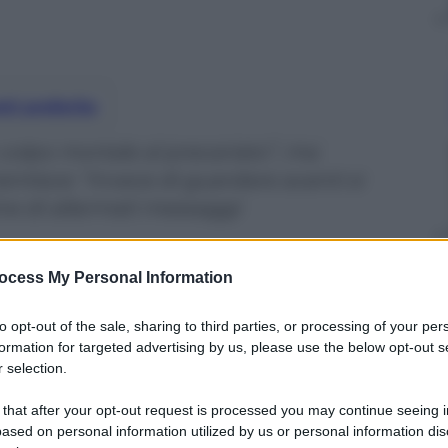
nti preferite
colpo mortale al precariato”, ma
tisce: “Invece di guardare avanti si
ne di allarmati messaggi
ocess My Personal Information
to opt-out of the sale, sharing to third parties, or processing of your per
formation for targeted advertising by us, please use the below opt-out s
 selection.
 that after your opt-out request is processed you may continue seeing i
ased on personal information utilized by us or personal information dis