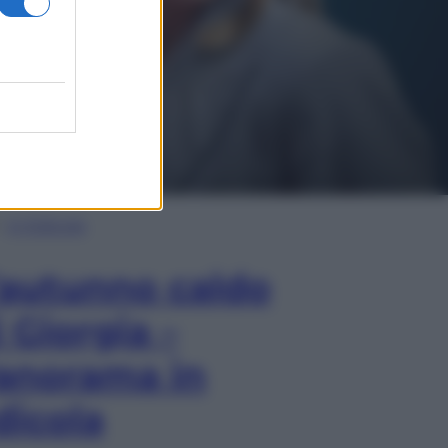
In Edicola
’autunno caldo
i Giorgia –
anorama in
dicola