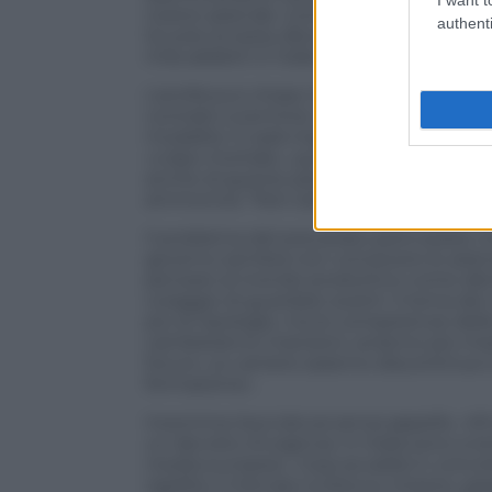
nostre aziende. Come se fino a oggi avess
authenti
Scuote la testa, Bonomi. «Vado avanti? 
mila addetti in Italia: “Smetteremo di inv
L’antifona è chiara: il provvedimento n
contratti a termine. Cosa succederà? «Mo
modalità. Ci sarà maggiore rotazione: 
«colpo mortale», quindi. Mastica amaro, 
anche di guerra: parole che stonano. Ne
ammoniva: “Non siamo contro le imprese”
Il problema del precariato però esiste: in
governo sembra non conoscere le azien
pensare al mondo produttivo come alla 
coraggio di guardare avanti. Il tema dei
più le tipologie, ma le competenze delle
cambieranno mansioni, avranno più impie
futuro. Le carriere saranno discontinue
formazione».
Insomma: bocciatura senza appello. «Mi
un decreto d’urgenza. In Italia sono a te
media europea». Cosa accadrà in concret
rigidità, il mercato si blocca. Intanto, gr