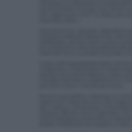
cresceranno a dismisura. E impatteranno
uso di contratti a tempo. Così come il n
non valgono per tutti? Tu, Stato, dici ch
l’esempio, allora…».
Già, perché non riguarda i dipendenti p
milanese enfatizza l’assioma da «Elemen
Stabilizzare i precari costa. Invece, questo
provvedimento vieta la pubblicità del gi
nazionali? Se è un problema sociale, lo è p
Il resto dell’inappellabilità delle critich
«Colpiscono in particolare le medie im
ripartire l’economia italiana e creano le 
manifatturiere fanno stabilimenti in C
perché lì ci sono i mercati più ricchi».
Bonomi esemplifica: «Ottengo un contr
capannone. Dopo due anni, per esigenze 
Qui ci sarà un contenzioso: è internazio
«Esporto l’80 per cento negli Stati Uniti. L
l’amministrazione americana mi alza barri
statale moltiplicato per quattro e vado n