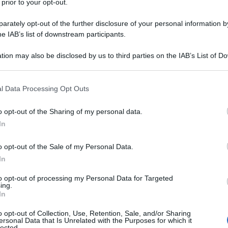
 prior to your opt-out.
rately opt-out of the further disclosure of your personal information by
he IAB’s list of downstream participants.
tion may also be disclosed by us to third parties on the IAB’s List of 
industriale dalle sfumature: qual è la politica
 that may further disclose it to other third parties.
». Dirigista? «No». Statalista? «Nemmeno».
 that this website/app uses one or more Google services and may gath
Non vedo proprio il fine…» concede
Carlo Bonomi
,
l Data Processing Opt Outs
volo zeppo di carte impilate. «È una politica
including but not limited to your visit or usage behaviour. You may click 
 rientra nelle categorie economiche, ma
 to Google and its third-party tags to use your data for below specifi
o opt-out of the Sharing of my personal data.
ogle consent section.
In
e visibilità, dopo che
Luigi Di Maio
è stato
all’immigrazione. Ministro del Lavoro alla rincorsa
o opt-out of the Sale of my Personal Data.
reto dignità
doveva rubare consensi al leader
In
a dei gialloverdi s’è trasformata in un harakiri.
industria: zero» sintetizza Bonomi.
to opt-out of processing my Personal Data for Targeted
ing.
 «darà un colpo mortale al precariato». Stretta sui
In
to a due anni, quattro proroghe al massimo, più
e al rinnovo. Poi: indennità che salgono a 36 mesi
o opt-out of Collection, Use, Retention, Sale, and/or Sharing
atissime multe a chi delocalizza prima di cinque anni,
ersonal Data that Is Unrelated with the Purposes for which it
uattro volte il beneficio ricevuto.
lected.