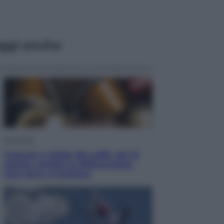
ggi anche
Economia
Capsule e cialde del caffè, dal 12
agosto cambia la differenziata:
ecco dove si buttano