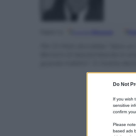
Google
Discover
Fo
Seguici su
Per Di Maio dovrebbe “dare un 
Bonomi di Assolombarda lo smen
guarda indietro”. E mostra deci
Do Not Pr
If you wish 
sensitive in
confirm your
Please note
based ads b