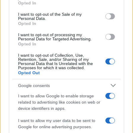
Opted In
Please note that this website/app uses one or more Google
services and may gather and store information including but
I want to opt-out of the Sale of my
Personal Data.
not limited to your visit or usage behaviour. You may click to
Opted In
grant or deny consent to Google and its third-party tags to
use your data for below specified purposes in below Google
I want to opt-out of processing my
consent section.
Personal Data for Targeted Advertising.
Opted In
I want to opt-out of Collection, Use,
Retention, Sale, and/or Sharing of my
Personal Data that Is Unrelated with the
Purposes for which it was collected.
Opted Out
Google consents
I want to allow Google to enable storage
related to advertising like cookies on web or
device identifiers in apps.
I want to allow my user data to be sent to
Google for online advertising purposes.