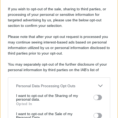
If you wish to opt-out of the sale, sharing to third parties, or
processing of your personal or sensitive information for
targeted advertising by us, please use the below opt-out
section to confirm your selection.
Please note that after your opt-out request is processed you
may continue seeing interest-based ads based on personal
information utilized by us or personal information disclosed to
third parties prior to your opt-out.
You may separately opt-out of the further disclosure of your
personal information by third parties on the IAB’s list of
downstream participants.
Personal Data Processing Opt Outs
This information may also be disclosed by us to third parties
on the IAB’s List of Downstream Participants that may further
I want to opt-out of the Sharing of my
disclose it to other third parties.
personal data.
Opted In
Please note that this website/app uses one or more Google
services and may gather and store information including but
I want to opt-out of the Sale of my
Personal Data.
not limited to your visit or usage behaviour. You may click to