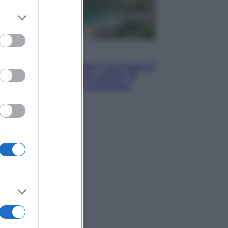
er and store
to grant or
ed purposes
Viaggi
La Thailandia segreta è sul mare: 8
luoghi tra delfini rosa, grotte di
smeraldo e villaggi sull’acqua