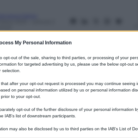
rancesca Catino
 Marzo 2023
– Lettura: 2
inuti
ocess My Personal Information
to opt-out of the sale, sharing to third parties, or processing of your per
formation for targeted advertising by us, please use the below opt-out s
nti preferite
 selection.
 that after your opt-out request is processed you may continue seeing i
era, continua ad assumere acqua e sale,
ased on personal information utilized by us or personal information dis
vocato Margherita Pelazza che l’ha
 prior to your opt-out.
cido e determinato» nel proseguire il suo
rately opt-out of the further disclosure of your personal information by
he IAB’s list of downstream participants.
tion may also be disclosed by us to third parties on the IAB’s List of 
 that may further disclose it to other third parties.