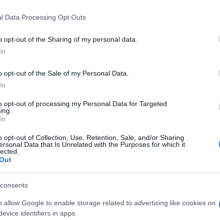
 that this website/app uses one or more Google services and may gath
l Data Processing Opt Outs
including but not limited to your visit or usage behaviour. You may click 
 to Google and its third-party tags to use your data for below specifi
o opt-out of the Sharing of my personal data.
ogle consent section.
In
o opt-out of the Sale of my Personal Data.
In
to opt-out of processing my Personal Data for Targeted
ing.
In
o opt-out of Collection, Use, Retention, Sale, and/or Sharing
 41-bis, ha scritto una lettera in cui annuncia le sue
ersonal Data that Is Unrelated with the Purposes for which it
 anarchico è quello di essere accusato di dare o
lected.
i alta sorveglianza avevo comunque la censura e
Out
per riviste anarchiche, mi era permesso di leggere,
er far capire al mondo cosa sia veramente 41-bis,
nzio». La lettera è stata scritta mentre l’anarchico
consents
l legale Flavio Rossi Albertini, durante la
o allow Google to enable storage related to advertising like cookies on
pano tra gli altri il professor Luigi Manconi e la
evice identifiers in apps.