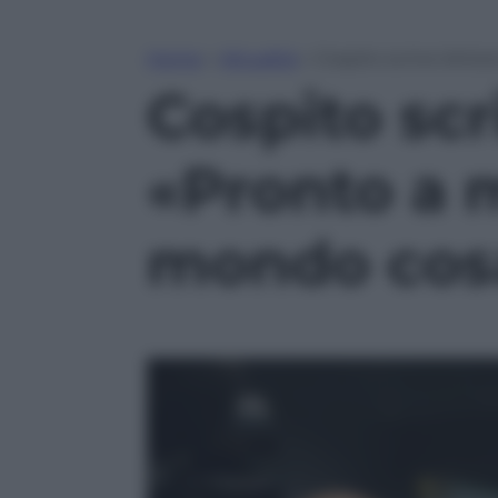
Home
»
Attualità
»
Cospito scrive letter
Cospito scr
«Pronto a m
mondo cosa 