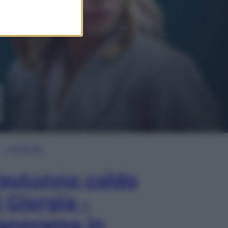
In Edicola
’autunno caldo
i Giorgia –
anorama in