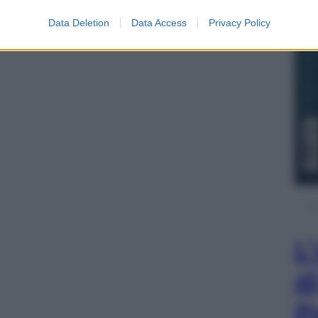
Data Deletion
Data Access
Privacy Policy
L
d
P