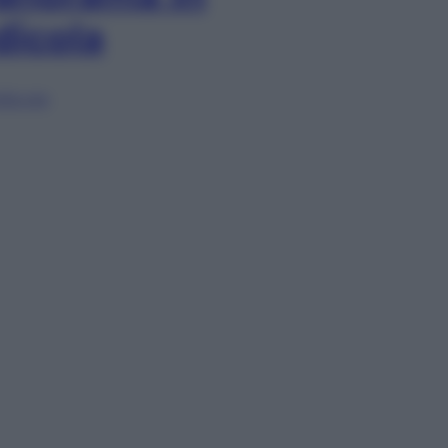
dicola
lia ora