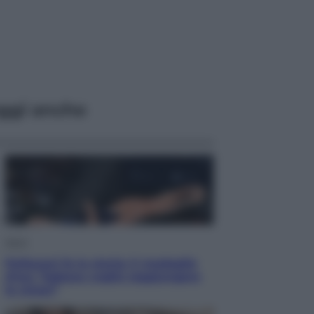
ggi anche
Sport
Pellacani fa la storia: 5 medaglie
d’oro “Adesso voglio raggiungere
le cinesi”