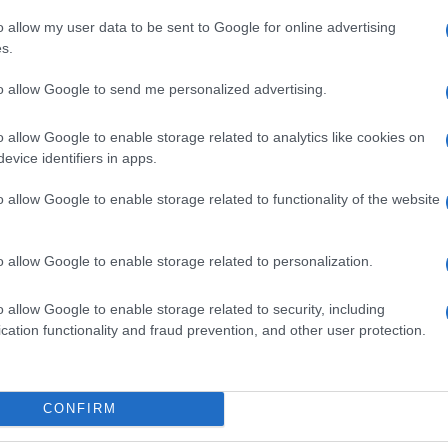
ge in un altro passaggio del testo che ha superato
o allow my user data to be sent to Google for online advertising
regime e che i 750 che subiscono da decenni il 41-
s.
sere vissuta, qualunque cosa abbiano fatto. Amo la
biare la mia vita con quella di un altro. E proprio
to allow Google to send me personalized advertising.
ta non vita senza speranza».
gato: “È uno scritto passato per la censura, la difesa
o allow Google to enable storage related to analytics like cookies on
perché il detenuto al 41-bis non può fornire
evice identifiers in apps.
 un soggetto a cui è stata tagliata la lingua o la
i civiltà – ha aggiunto il legale – bisogna
o allow Google to enable storage related to functionality of the website
poter parlare, anche al 41-bis. In questa righe non
i ma spiega perché dal suo punto di vista non è
is». E aggiunge: «ritenere che un anarchico possa
o allow Google to enable storage related to personalization.
to questa detenzione come un evidente violenza. Un
Sulla presunta vicinanza alla criminalità
ospito non aveva alcuna intenzione di unirsi ai
o allow Google to enable storage related to security, including
 condiviso di detenuti al 41-bis”.
cation functionality and fraud prevention, and other user protection.
CONFIRM