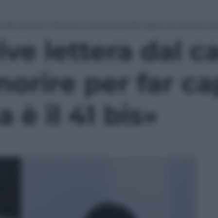
a dal carcere: «Pronto a morire per far capire al mondo cosa
ive lettera dal c
orire per far cap
è il 41 bis»