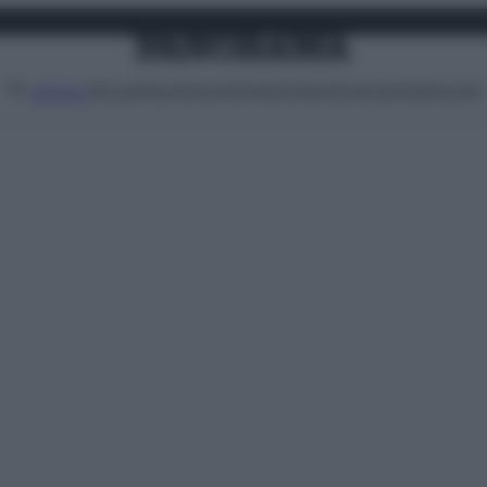
Attualità
Lifestyle
Moda
Video
Podcast
Abbonati
MENU