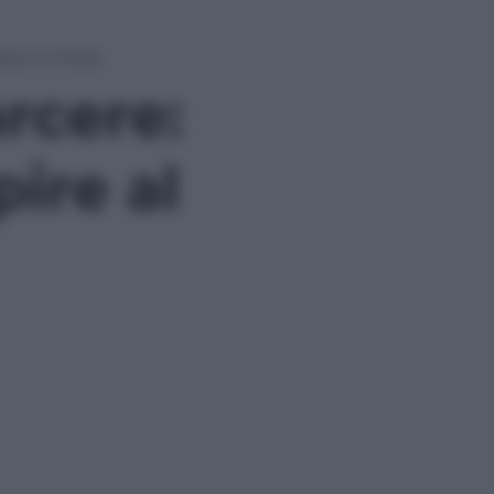
 è il 41 bis»
arcere:
ire al