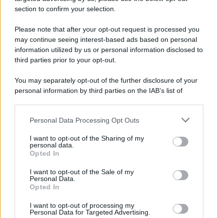
section to confirm your selection.
Please note that after your opt-out request is processed you
may continue seeing interest-based ads based on personal
information utilized by us or personal information disclosed to
third parties prior to your opt-out.
You may separately opt-out of the further disclosure of your
personal information by third parties on the IAB’s list of
downstream participants.
Personal Data Processing Opt Outs
This information may also be disclosed by us to third parties
on the IAB’s List of Downstream Participants that may further
I want to opt-out of the Sharing of my
disclose it to other third parties.
personal data.
Opted In
Please note that this website/app uses one or more Google
services and may gather and store information including but
I want to opt-out of the Sale of my
Personal Data.
not limited to your visit or usage behaviour. You may click to
Opted In
grant or deny consent to Google and its third-party tags to
use your data for below specified purposes in below Google
I want to opt-out of processing my
consent section.
Personal Data for Targeted Advertising.