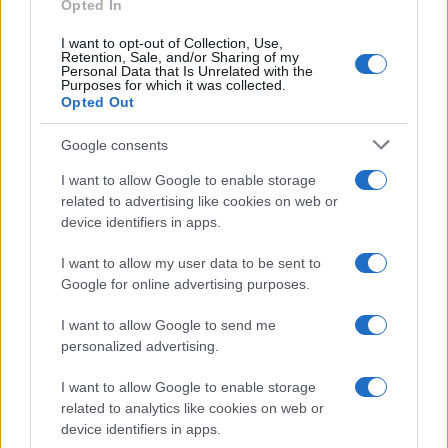
Opted In
I want to opt-out of Collection, Use,
Retention, Sale, and/or Sharing of my
Personal Data that Is Unrelated with the
Purposes for which it was collected.
Opted Out
Google consents
I want to allow Google to enable storage
related to advertising like cookies on web or
device identifiers in apps.
I want to allow my user data to be sent to
Google for online advertising purposes.
I want to allow Google to send me
personalized advertising.
I want to allow Google to enable storage
related to analytics like cookies on web or
device identifiers in apps.