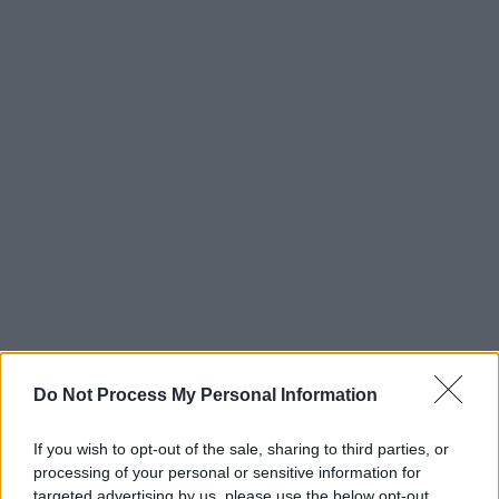
Do Not Process My Personal Information
If you wish to opt-out of the sale, sharing to third parties, or
processing of your personal or sensitive information for
targeted advertising by us, please use the below opt-out