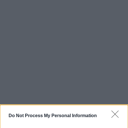
Do Not Process My Personal Information