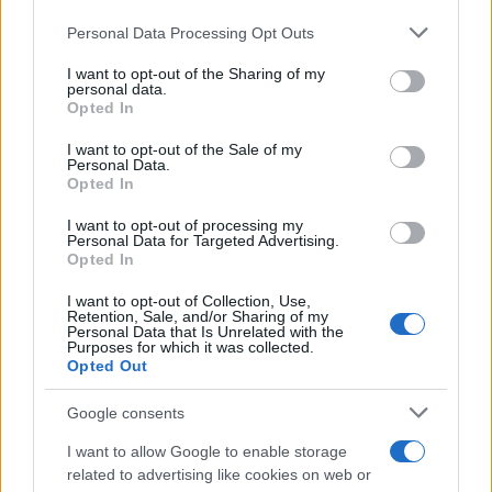
Personal Data Processing Opt Outs
This information may also be disclosed by us to third parties
on the IAB’s List of Downstream Participants that may further
I want to opt-out of the Sharing of my
disclose it to other third parties.
personal data.
Opted In
Please note that this website/app uses one or more Google
services and may gather and store information including but
I want to opt-out of the Sale of my
Personal Data.
not limited to your visit or usage behaviour. You may click to
Opted In
grant or deny consent to Google and its third-party tags to
use your data for below specified purposes in below Google
I want to opt-out of processing my
consent section.
Personal Data for Targeted Advertising.
Opted In
I want to opt-out of Collection, Use,
Retention, Sale, and/or Sharing of my
Personal Data that Is Unrelated with the
Purposes for which it was collected.
Opted Out
Google consents
I want to allow Google to enable storage
related to advertising like cookies on web or