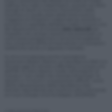
la guru americana del lifestyle accusata di insider
trading. Poi il salto a Washington, quando nel 2004
George W. Bush lo nominò viceministro della
Giustizia e in quella veste diede forse la prova
maggiore di integrità e indipendenza, quando si
precipitò in ospedale dall’allora malato numero uno
del dipartimento di Giustizia
John Ashcroft
per
impedire che venisse costretto ad autorizzare un
controverso programma in tema di sorveglianza
che consentiva all’Fbi di intercettare conversazioni
telefoniche senza un apposito mandato.
Su di lui si è espresso anche il presidente
americano Barack Obama. La Casa Bianca infatti si è
rifiutata oggi di criticare o difendere il numero uno
dell’FBI. Di certo Obama “crede nell’integrità” di
Comey e “non crede che intenda influenzare” le
elezioni, e “si trova in una posizione difficile” come
riferito dal portavoce della Casa Bianca Josh
Earnest rispondendo per la prima volta a domande
sui nuovi sviluppi circa l’emailgate. (AGI/ANSA)
© Riproduzione Riservata