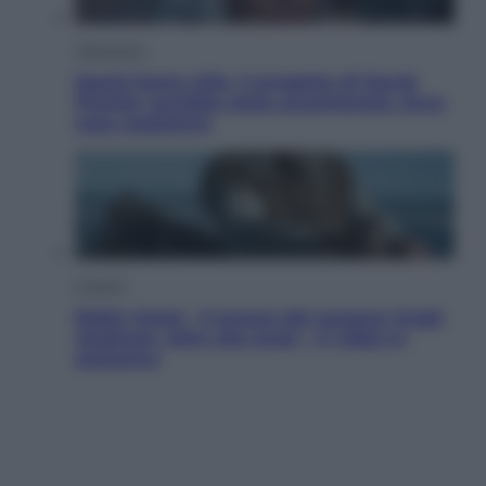
Televisione
Squid Game USA, il progetto di David
Fincher sarebbe stato accantonato. Ecco
cosa sappiamo
Cinema
Robin Hood – Il prezzo del sangue: Hugh
Jackman, altro che eroe! – Il video in
esclusiva