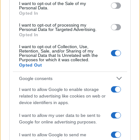
services and may gather and store information including but
I want to opt-out of the Sale of my
Personal Data.
not limited to your visit or usage behaviour. You may click to
Opted In
grant or deny consent to Google and its third-party tags to
use your data for below specified purposes in below Google
I want to opt-out of processing my
consent section.
Personal Data for Targeted Advertising.
Opted In
I want to opt-out of Collection, Use,
Retention, Sale, and/or Sharing of my
Personal Data that Is Unrelated with the
Purposes for which it was collected.
Opted Out
Google consents
I want to allow Google to enable storage
related to advertising like cookies on web or
device identifiers in apps.
I want to allow my user data to be sent to
Google for online advertising purposes.
I want to allow Google to send me