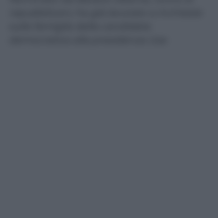
repubblicani, ha già lavorato a inchieste
sulla famiglia della candidata
democratica alla presidenza Usa