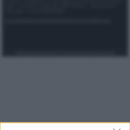
© 2025 – Panorama s.r.l. (Gruppo Società Editrice Italiana
spa) – Via Vittor Pisani 28, 20124 Milano – riproduzione
riservata – P.IVA 10518230965
Attualità
Lifestyle
Moda
Video
Podcast
Abbonati
Preferenze Privacy
Privacy Policy
Cookie Policy
Note legali