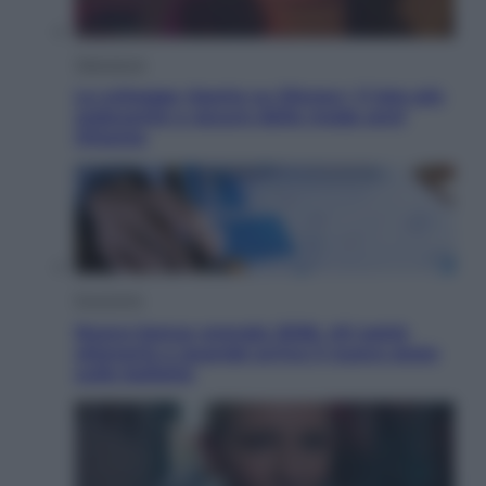
Televisione
Le schegge riporta su Disney+ il lato più
seducente e oscuro della moda anni
Ottanta
Economia
Nuovo bonus energia 2026, chi potrà
ottenerlo e quando arriva il nuovo aiuto
sulle bollette