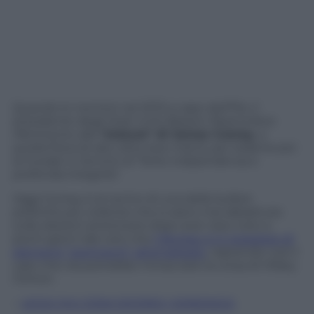
Quando lo nominò nel 2013 a capo dell’Fbi, il
presidente degli Stati Uniti Barack Obama fece
riferimento alla
“statura” di James Comey
, a
quella fisica (è alto oltre due metri), per lodarne poi
la morale in termini di “forte indipendenza e
profonda integrità”.
Oggi Comey è al centro di una delle bufere
politiche più violente che si siano mai abbattute
sulle elezioni americane dopo aver reso noto a
pochi giorni dal voto che
il Bureau è in possesso di
elementi “pertinenti” all’emailgate
, riaprendo così il
caso che ora potrebbe minacciare la corsa di Hillary
Clinton.
–
LEGGI QUI COSA DICONO I SONDAGGI