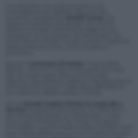
Una decisione che se da una parte lo ha
immediatamente riabilitato agli occhi del
candidato repubblicano
Donald Trump
, che
adesso lo loda dopo avergli dato del corrotto,
dall’altra lo ha fatto diventare bersaglio di una
valanga di critiche da parte dei democratici ma
anche da suoi colleghi che gli imputano ingerenza
politica, forse per errore, ma errore grave e
grossolano.
Eppure il
curriculum di Comey
è impeccabile:
55enne, cresciuto in New Jersey, padre di cinque
figli. Per la gran parte della sua vita è stato
registrato repubblicano, sebbene nella deposizione
al Congresso lo scorso 7 luglio abbia affermato di
non essere più affiliato ad alcun partito.
Con le
vicende targate Clinton ha avuto già a
che fare
: da giovane procuratore, nel 1996, lavorò
all’inchiesta del Senato su “Whitewater”, il caso
attorno gli investimenti dei Clinton nel settore
immobiliare. La prima ribalta la ebbe nel 2003 come
parte della pubblica accusa contro Martha Stewart,