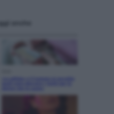
ggi anche
Salute
«La pillola» e il tumore al cervello:
quali sono davvero i rischi per le
donne che la usano