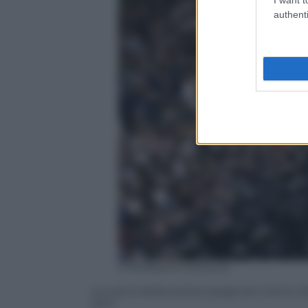
authenti
EPA/Alberto Estevez
La carica della polizia spagnolo contro al
2017