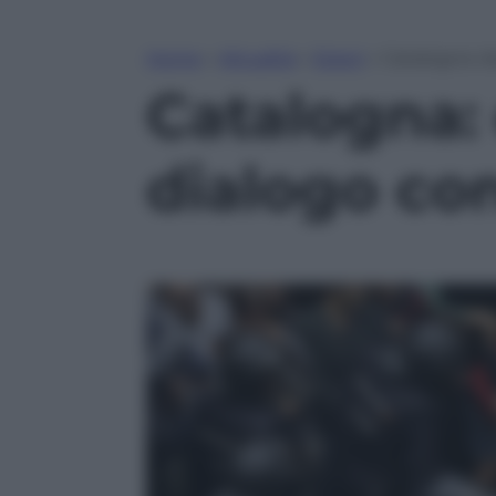
Home
»
Attualità
»
Esteri
»
Catalogna: d
Catalogna: 
dialogo co