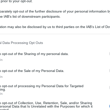
 prior to your opt-out.
rately opt-out of the further disclosure of your personal information by
he IAB’s list of downstream participants.
tion may also be disclosed by us to third parties on the IAB’s List of 
 that may further disclose it to other third parties.
 that this website/app uses one or more Google services and may gath
l Data Processing Opt Outs
including but not limited to your visit or usage behaviour. You may click 
 to Google and its third-party tags to use your data for below specifi
o opt-out of the Sharing of my personal data.
ogle consent section.
In
 lunedì prossimo, dopo aver dato lettura ufficiale
o opt-out of the Sale of my Personal Data.
o della Catalogna darà inizio alla
procedura
In
ggio di Madrid e di Barcellona, le opzioni sono
to opt-out of processing my Personal Data for Targeted
ing.
te non confondere l’enfasi dell’impatto
In
politica
dei rapporti di forza in campo.
o opt-out of Collection, Use, Retention, Sale, and/or Sharing
ersonal Data that Is Unrelated with the Purposes for which it
rid e di Barcellona
lected.