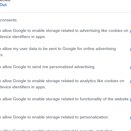
Out
come governo nazionale sia come Monarchia, ha
consents
 si trova nella paradossale situazione di
tutore
dali per corruzione e lo storico immobilismo che
o allow Google to enable storage related to advertising like cookies on
zione del potere.
evice identifiers in apps.
eneralitat guidata da
Carles Puigdemont
si
o allow my user data to be sent to Google for online advertising
i catalani, nonostante al referendum secessionista
s.
 milioni di elettori
aventi diritto.
to allow Google to send me personalized advertising.
a dose di
opportunismo tattico
alla quale bisogna
lamorosi dal quale è scaturito lo stallo attuale. In
e per i contendenti è quello di “perdere la faccia”.
o allow Google to enable storage related to analytics like cookies on
evice identifiers in apps.
cellona
o allow Google to enable storage related to functionality of the website
o allow Google to enable storage related to personalization.
o allow Google to enable storage related to security, including