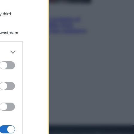
Televisione
 third
Squid Game USA, il progetto di
David Fincher sarebbe stato
accantonato. Ecco cosa sappiamo
Downstream
er and store
to grant or
ed purposes