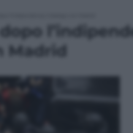
opo l’indipendenza, il dialogo con Madrid
dopo l’indipende
n Madrid