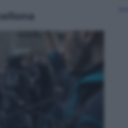
Sfog
cellona