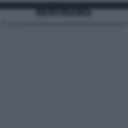
Attualità
Lifestyle
Moda
Video
Podcast
Abbonati
MENU