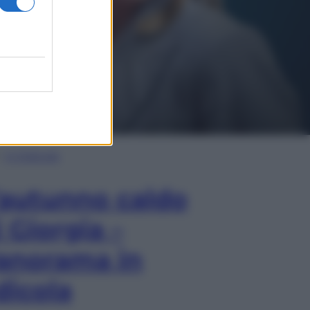
In Edicola
’autunno caldo
i Giorgia –
anorama in
dicola