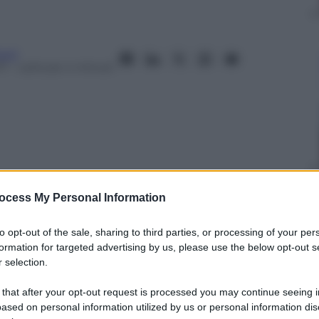
urci
17
– Lettura: 4 minuti
nti preferite
ocess My Personal Information
rà la procedura, ma l’unica strada è
to opt-out of the sale, sharing to third parties, or processing of your per
E poi delle urne. L’incognita sono i tempi
formation for targeted advertising by us, please use the below opt-out s
 selection.
 that after your opt-out request is processed you may continue seeing i
ased on personal information utilized by us or personal information dis