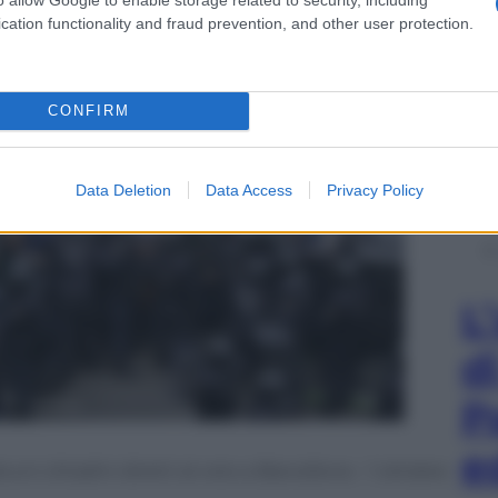
cation functionality and fraud prevention, and other user protection.
CONFIRM
Data Deletion
Data Access
Privacy Policy
L
d
P
e
cuni cittadini diretti al voto a Barcellona – 1 ottobre