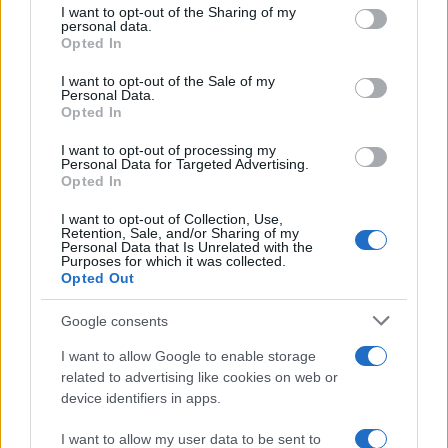
I want to opt-out of the Sharing of my
disclose it to other third parties.
personal data.
Opted In
Please note that this website/app uses one or more Google
services and may gather and store information including but
I want to opt-out of the Sale of my
Personal Data.
not limited to your visit or usage behaviour. You may click to
Opted In
grant or deny consent to Google and its third-party tags to
use your data for below specified purposes in below Google
I want to opt-out of processing my
consent section.
Personal Data for Targeted Advertising.
Opted In
I want to opt-out of Collection, Use,
Retention, Sale, and/or Sharing of my
Personal Data that Is Unrelated with the
Purposes for which it was collected.
Opted Out
Google consents
I want to allow Google to enable storage
related to advertising like cookies on web or
device identifiers in apps.
I want to allow my user data to be sent to