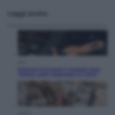
Leggi anche
Sport
Pellacani fa la storia: 5 medaglie d’oro
“Adesso voglio raggiungere le cinesi”
Lifestyle