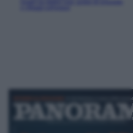
luoghi tra delfini rosa, grotte di smeraldo
e villaggi sull’acqua