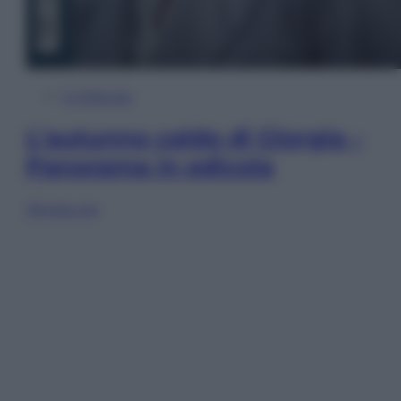
In Edicola
L’autunno caldo di Giorgia –
Panorama in edicola
Sfoglia ora