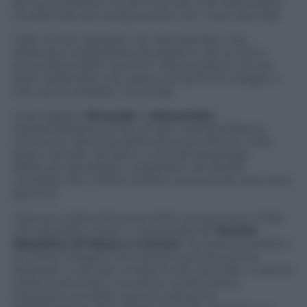
dei suoi problemi ovvero era colui che aveva fatto
condannare per droga, proprio ieri, i suoi due figli.
Taibi, 47 anni sposato con due bambini, era
diventato l’ossessione del postino che su di lui
aveva fatto delle ‘ricerche’. Voleva sapere chi era
quel carabiniere che aveva condotto le indagini e
che aveva arrestato i suoi figli.
I due ragazzi,
Riccardo
e
Alessandro
rispettivamente di 32 e 31 anni, sembra fossero
conosciuti alle forze dell’ordine perché più volte
erano rientrati nei blitz e controlli antidroga
effettuati da polizia e carabinieri nel litorale
versiliese. Poi, l’ultimo arresto era scattato solo dieci
giorni fa.
Vignozzi, risale attraverso delle conoscenze a Taibi
che identifica come il
maresciallo
del
Nucleo
Operativo di Massa e Carrara
che aveva condotto
le ultime indagini che avevano portato prima
all’arresto e poi alla condanna dei due figli. E questa
mattina secondo una prima ricostruzione,
l’assassino avrebbe suonato alla porta