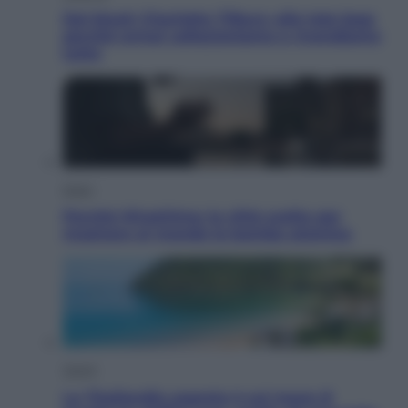
Dal blush Charlotte Tilbury alle tote bag:
perché ormai collezioniamo e rivendiamo
tutto
Esteri
Perché Hiroshima: la città scelta per
mostrare al mondo la bomba atomica
Viaggi
La Thailandia segreta è sul mare: 8