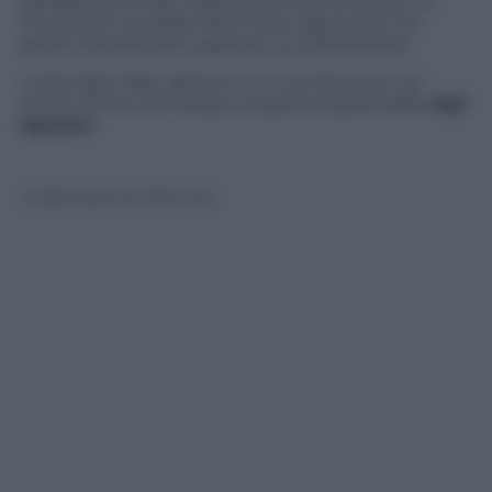
dell’abitazione del militare dicendo di essere un
musicista e avrebbe fatto fuoco appena lui ha
aperto la porta ed è apparso sul pianerottolo.
La famiglia Taibi, abitava in un condominio nel
centro storico di Carrara, cittadina ai piedi delle
Alpi
Apuane.
© Riproduzione Riservata