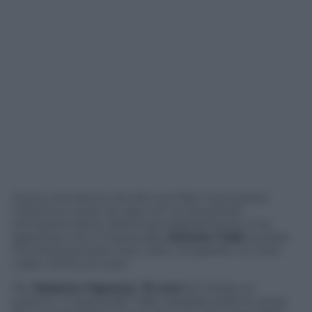
Aveva rovinato la vita dei suoi figli. Così questa
mattina è uscito di casa con la sua pistola
semiautomatica, detenuta regolarmente, e ha
aspettato che il maresciallo
Antonio Taibi
uscisse.
Poi senza pensarci due volte, ha sparato. Un solo
colpo. Dritto al cuore.
Per
Roberto Vignozzi, 72 anni
di Carrara, ex
postino, il maresciallo Taibi, sarebbe stata la causa