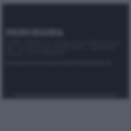
© 2025 – Panorama s.r.l. (Gruppo Società Editrice Italiana
spa) – Via Vittor Pisani 28, 20124 Milano – riproduzione
riservata – P.IVA 10518230965
Attualità
Lifestyle
Moda
Video
Podcast
Abbonati
Preferenze Privacy
Privacy Policy
Cookie Policy
Note legali