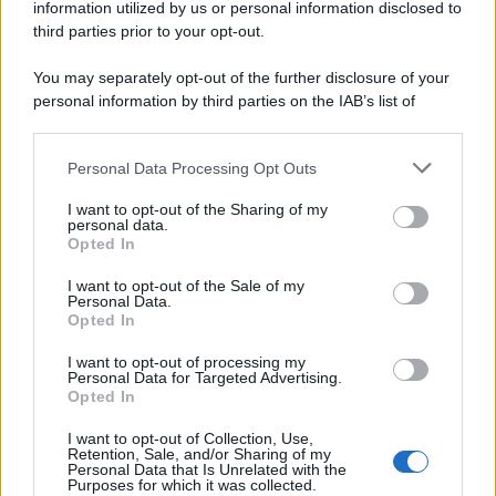
information utilized by us or personal information disclosed to
third parties prior to your opt-out.
You may separately opt-out of the further disclosure of your
personal information by third parties on the IAB’s list of
downstream participants.
Personal Data Processing Opt Outs
This information may also be disclosed by us to third parties
on the IAB’s List of Downstream Participants that may further
I want to opt-out of the Sharing of my
disclose it to other third parties.
personal data.
Opted In
Please note that this website/app uses one or more Google
services and may gather and store information including but
I want to opt-out of the Sale of my
Personal Data.
not limited to your visit or usage behaviour. You may click to
Opted In
grant or deny consent to Google and its third-party tags to
use your data for below specified purposes in below Google
I want to opt-out of processing my
consent section.
Personal Data for Targeted Advertising.
Opted In
I want to opt-out of Collection, Use,
Retention, Sale, and/or Sharing of my
Personal Data that Is Unrelated with the
Purposes for which it was collected.