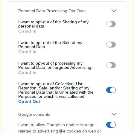
Personal Data Processing Opt Outs
This information may also be disclosed by us to third parties
on the IAB’s List of Downstream Participants that may further
I want to opt-out of the Sharing of my
disclose it to other third parties.
personal data.
Opted In
Please note that this website/app uses one or more Google
services and may gather and store information including but
I want to opt-out of the Sale of my
Personal Data.
not limited to your visit or usage behaviour. You may click to
Opted In
grant or deny consent to Google and its third-party tags to
use your data for below specified purposes in below Google
I want to opt-out of processing my
consent section.
Personal Data for Targeted Advertising.
Opted In
I want to opt-out of Collection, Use,
Retention, Sale, and/or Sharing of my
Personal Data that Is Unrelated with the
Purposes for which it was collected.
Opted Out
Google consents
I want to allow Google to enable storage
related to advertising like cookies on web or