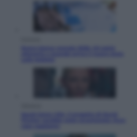
Economia
Nuovo bonus energia 2026, chi potrà
ottenerlo e quando arriva il nuovo aiuto
sulle bollette
Televisione
Squid Game USA, il progetto di David
Fincher sarebbe stato accantonato. Ecco
cosa sappiamo