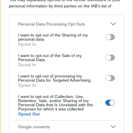
personal information by third parties on the IAB’s list of
downstream participants.
Personal Data Processing Opt Outs
This information may also be disclosed by us to third parties
on the IAB’s List of Downstream Participants that may further
I want to opt-out of the Sharing of my
disclose it to other third parties.
personal data.
Opted In
Please note that this website/app uses one or more Google
services and may gather and store information including but
I want to opt-out of the Sale of my
Personal Data.
not limited to your visit or usage behaviour. You may click to
Opted In
grant or deny consent to Google and its third-party tags to
use your data for below specified purposes in below Google
I want to opt-out of processing my
consent section.
Personal Data for Targeted Advertising.
Opted In
I want to opt-out of Collection, Use,
Retention, Sale, and/or Sharing of my
Personal Data that Is Unrelated with the
Purposes for which it was collected.
Opted Out
Google consents