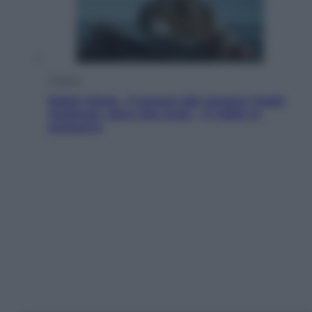
Cinema
Robin Hood – Il prezzo del sangue: Hugh
Jackman, altro che eroe! – Il video in
esclusiva