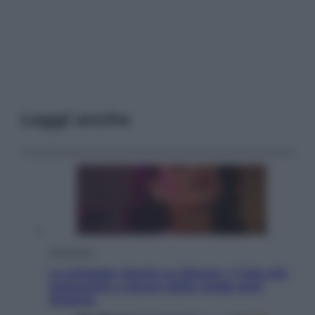
Leggi anche
Televisione
Le schegge riporta su Disney+ il lato più
seducente e oscuro della moda anni
Ottanta