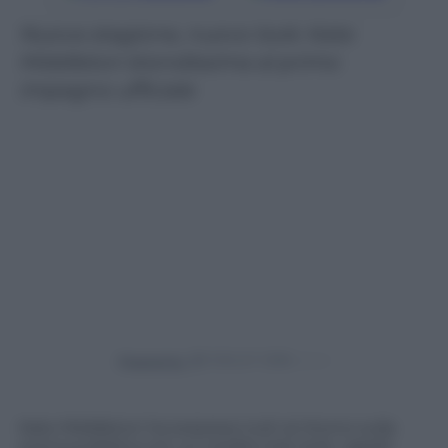
Nuova stagione, nuovo look: Kate
Middleton biondissima al primo
impegno ufficiale
Powered by
Kate Middleton ha sorpreso tutti al ritorno sulla
scena pubblica con un inedito hair look: capelli