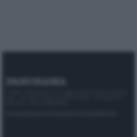
© 2025 – Panorama s.r.l. (Gruppo Società Editrice Italiana
spa) – Via Vittor Pisani 28, 20124 Milano – riproduzione
riservata – P.IVA 10518230965
Attualità
Lifestyle
Moda
Video
Podcast
Abbonati