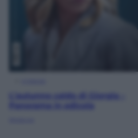
In Edicola
L’autunno caldo di Giorgia –
Panorama in edicola
Sfoglia ora