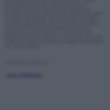
biondissimi e ondulati, che sostituiscono il
consueto castano. Dopo l’estate trascorsa in
famiglia tra le isole greche, la principessa del Galles
ha ripreso gli impegni ufficiali accanto a William,
visitando i giardini del Museo di storia naturale di
Londra. Un’occasione per parlare di natura e
benessere, tema che le sta a cuore e che l’ha
aiutata durante la malattia. Il nuovo stile, luminoso
e raffinato, segna l’inizio di una stagione all’insegna
del rinnovamento.
© Riproduzione Riservata
Kate Middleton