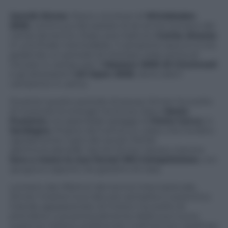
Jannik Sinner
, fresco vincitore di
Wimbledon
2025
, continua a far parlare di sé anche lontano dai
campi da tennis. Dopo aver battuto
Carlos Alcaraz
in una finale memorabile, il campione azzurro si sta
godendo un periodo di meritato relax prima di
tornare in campo per il
Masters 1000 di Cincinnati
e gli attesissimi
US Open 2025
, dove sarà il
campione in carica.
Durante questo periodo di pausa, Sinner ha scelto
di ricaricare le energie tra la sua casa a
Sesto
Pusteria
e le splendide spiagge di
Porto Cervo
, in
Sardegna
. Proprio da lì arriva un video che ha fatto
rapidamente il giro dei social (
TikTok
@simone.daniellj
): Jannik Sinner ripreso mentre
lava a mano la sua Ferrari 812 Competizione
, con
spugna e sapone nel giardino di casa.
Lontano dai riflettori del tennis internazionale,
Sinner mostra il suo lato più semplice e autentico.
Grande appassionato di motori, ha scelto di
prendersi cura personalmente della sua nuova
supercar italiana, preferendo il self service casalingo