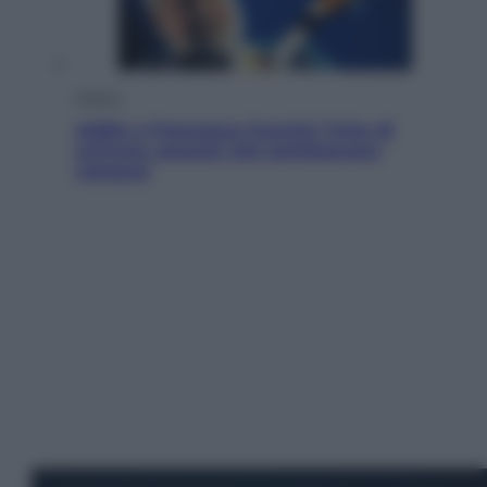
Musica
Addio a Francesco Guccini: l’arte di
scrivere canzoni che sembravano
romanzi