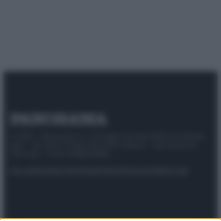
© 2025 – Panorama s.r.l. (Gruppo Società Editrice Italiana
spa) – Via Vittor Pisani 28, 20124 Milano – riproduzione
riservata – P.IVA 10518230965
Attualità
Lifestyle
Moda
Video
Podcast
Abbonati