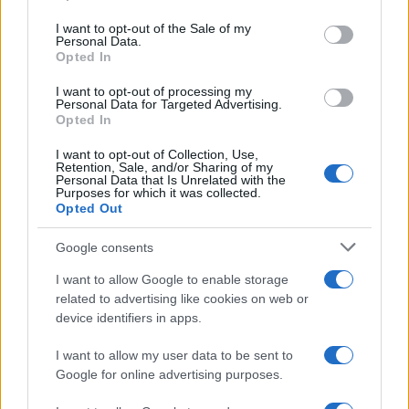
Please note that this website/app uses one or more Google
services and may gather and store information including but
I want to opt-out of the Sale of my
Personal Data.
not limited to your visit or usage behaviour. You may click to
Opted In
grant or deny consent to Google and its third-party tags to
use your data for below specified purposes in below Google
I want to opt-out of processing my
consent section.
Personal Data for Targeted Advertising.
Opted In
I want to opt-out of Collection, Use,
Retention, Sale, and/or Sharing of my
Personal Data that Is Unrelated with the
Purposes for which it was collected.
Opted Out
Google consents
I want to allow Google to enable storage
related to advertising like cookies on web or
device identifiers in apps.
I want to allow my user data to be sent to
Google for online advertising purposes.