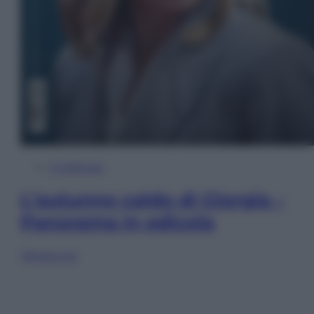
In Edicola
L’autunno caldo di Giorgia –
Panorama in edicola
Sfoglia ora