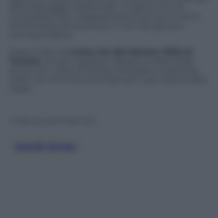
all’autolavaggio tradizionale. Un gesto che ha
conquistato fan e appassionati di tennis e motori,
alimentando ancora di più il mito del giovane
tennista italiano.
Dopo il ritiro dall’
entry list del Masters 1000 di
Toronto
, Sinner è apparso rilassato e disponibile
anche con i tifosi, firmando autografi e scattando
selfie con chi lo ha incontrato per caso nella località
sarda.
© Riproduzione Riservata
Jannik Sinner