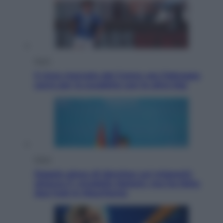
Sport
Il ricco mercato del Como: ora Fabregas
corre per lo scudetto con le altre big
Esteri
Doppio gioco di Sánchez sui migranti:
attacca il «modello Meloni» ma ha fatto
due hub in Mauritania