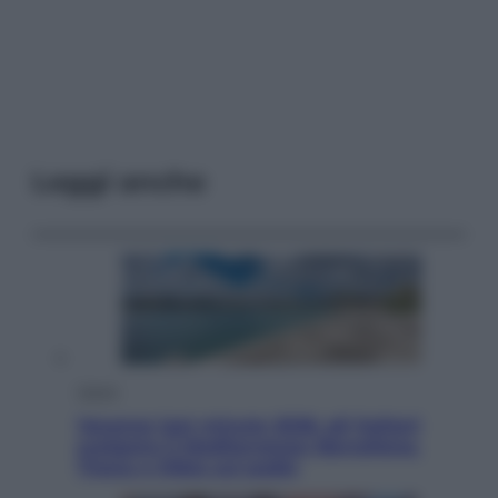
Leggi anche
Viaggi
Vacanze last minute 2026, gli italiani
scelgono il Mediterraneo: Barcellona,
Tirana e Olbia sul podio