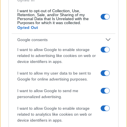
Opted In
I want to opt-out of Collection, Use,
Retention, Sale, and/or Sharing of my
Personal Data that Is Unrelated with the
Purposes for which it was collected.
Opted Out
Google consents
I want to allow Google to enable storage
related to advertising like cookies on web or
device identifiers in apps.
I want to allow my user data to be sent to
Google for online advertising purposes.
I want to allow Google to send me
personalized advertising.
I want to allow Google to enable storage
related to analytics like cookies on web or
device identifiers in apps.