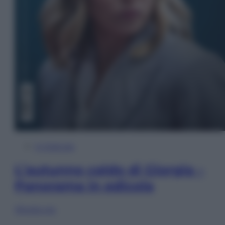
In Edicola
L’autunno caldo di Giorgia –
Panorama in edicola
Sfoglia ora