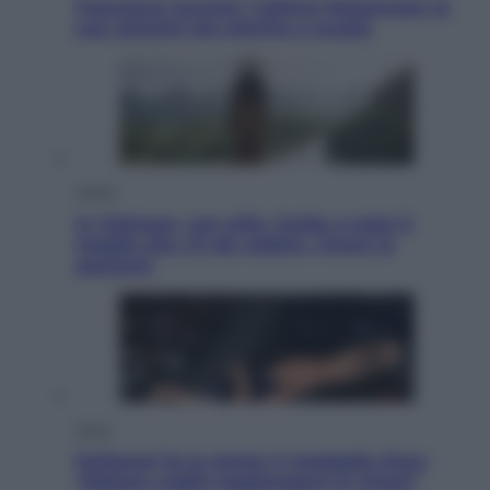
Francesco Guccini, l’ultimo Maestrone: le
sue canzoni ora entrino a scuola
Viaggi
In Vietnam, con stile. Guida a tutto il
meglio che c’è da vedere, vivere (e
gustare)
Sport
Pellacani fa la storia: 5 medaglie d’oro
“Adesso voglio raggiungere le cinesi”