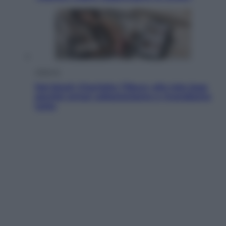
Lifestyle
Dal blush Charlotte Tilbury alle tote bag:
perché ormai collezioniamo e rivendiamo
tutto