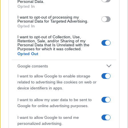
Personal Data.
not limited to your visit or usage behaviour. You may click to
Opted In
grant or deny consent to Google and its third-party tags to
use your data for below specified purposes in below Google
I want to opt-out of processing my
consent section.
Personal Data for Targeted Advertising.
Opted In
I want to opt-out of Collection, Use,
Retention, Sale, and/or Sharing of my
Personal Data that Is Unrelated with the
Purposes for which it was collected.
Opted Out
Google consents
I want to allow Google to enable storage
related to advertising like cookies on web or
device identifiers in apps.
I want to allow my user data to be sent to
Google for online advertising purposes.
I want to allow Google to send me
personalized advertising.