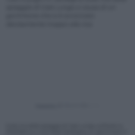
spiaggia di Cala Lunga a causa di un
gommone che si è avvicinato
decisamente troppo alla riva
Powered by
Sulla riva della spiaggia di Cala Lunga, sull’isola La
Maddalena a nord della Sardegna, un gommone si