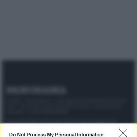
© 2025 – Panorama s.r.l. (Gruppo Società Editrice Italiana
spa) – Via Vittor Pisani 28, 20124 Milano – riproduzione
riservata – P.IVA 10518230965
Attualità
Lifestyle
Moda
Video
Podcast
Abbonati
Do Not Process My Personal Information