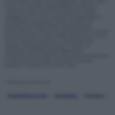
è avvicinato troppo alla spiaggia per caricare due
turisti. Una donna, esasperata per l’ennesima
violazione delle norme di sicurezza (in quella
spiaggia non c’è una corsia per le imbarcazioni),
considerata la presenza di tanti bambini, ha
schizzato uno degli skipper, lamentandosi.
Quest’ultimo, ha dato una spinta alla donna. A quel
punto è arrivato il marito della signora che, con un
calcio volante, ha sbattuto a terra il giovane
skipper, prendendolo a pugni in faccia. La
situazione sarebbe potuta degenerare
ulteriormente, ma alla fine i due sono stati separati
e il gommone è andato via tra gli insulti dei
bagnanti. Il video è diventato virale.
© Riproduzione Riservata
Jwplatform.com
, 
Sardegna
, 
Turismo