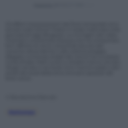
Powered by
Gli effetti impressionanti del forte temporale sono
arrivati sulla città di Trieste in tarda mattinata nella
giornata di oggi 28 agosto. Le immagini del video
mostrano una bomba d’acqua che ha comportato
forti raffiche di vento orizzontali dovute alla
corrente discendente e alla violenta pioggia.
Allagate numerose strade del centro tra cui piazza
Unità d’Italia. Molti turisti e cittadini hanno cercato
rifugio nei bar e nei locali vicini mentre sedie e altri
arredi dei locali della zona venivano spostati dal
forte vento.
© Riproduzione Riservata
Maltempo