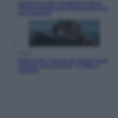
Squid Game USA, il progetto di David
Fincher sarebbe stato accantonato. Ecco
cosa sappiamo
Cinema
Robin Hood – Il prezzo del sangue: Hugh
Jackman, altro che eroe! – Il video in
esclusiva