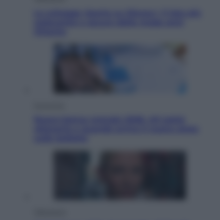
Le schegge riporta su Disney+ il lato più
seducente e oscuro della moda anni
Ottanta
Economia
Nuovo bonus energia 2026, chi potrà
ottenerlo e quando arriva il nuovo aiuto
sulle bollette
Televisione