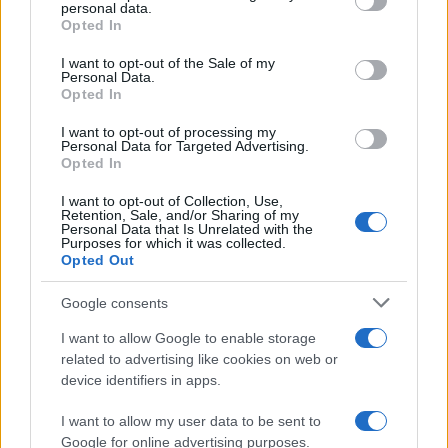
disclose it to other third parties.
personal data.
Opted In
Please note that this website/app uses one or more Google
services and may gather and store information including but
I want to opt-out of the Sale of my
Personal Data.
not limited to your visit or usage behaviour. You may click to
Opted In
grant or deny consent to Google and its third-party tags to
use your data for below specified purposes in below Google
I want to opt-out of processing my
consent section.
Personal Data for Targeted Advertising.
Opted In
I want to opt-out of Collection, Use,
Retention, Sale, and/or Sharing of my
Personal Data that Is Unrelated with the
Purposes for which it was collected.
Opted Out
Google consents
I want to allow Google to enable storage
related to advertising like cookies on web or
device identifiers in apps.
I want to allow my user data to be sent to
Google for online advertising purposes.