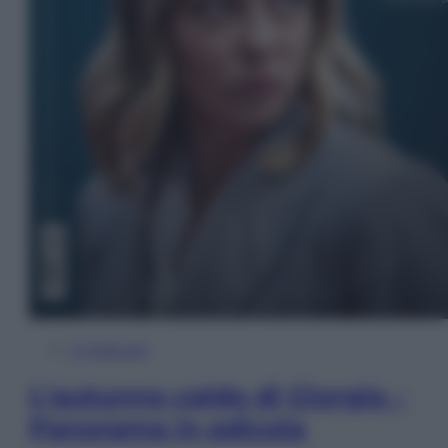
In Edicola
L’autunno caldo di Giorgia –
Panorama in edicola