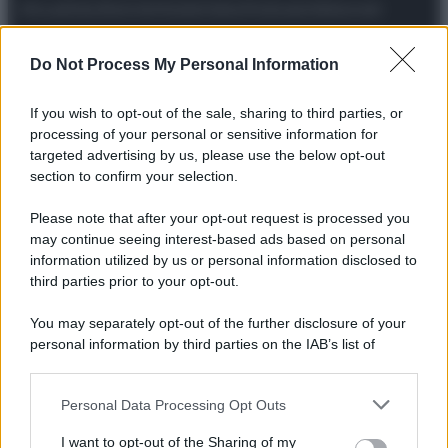
Attualità
Lifestyle
Moda
Video
Podcast
Abbonati
Do Not Process My Personal Information
If you wish to opt-out of the sale, sharing to third parties, or
Preferenze Privacy
Privacy Policy
Cookie Policy
Note legali
processing of your personal or sensitive information for
targeted advertising by us, please use the below opt-out
section to confirm your selection.
Please note that after your opt-out request is processed you
may continue seeing interest-based ads based on personal
information utilized by us or personal information disclosed to
third parties prior to your opt-out.
You may separately opt-out of the further disclosure of your
personal information by third parties on the IAB’s list of
downstream participants.
Personal Data Processing Opt Outs
This information may also be disclosed by us to third parties
on the IAB’s List of Downstream Participants that may further
I want to opt-out of the Sharing of my