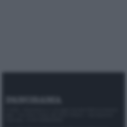
© 2025 – Panorama s.r.l. (Gruppo Società Editrice Italiana
spa) – Via Vittor Pisani 28, 20124 Milano – riproduzione
riservata – P.IVA 10518230965