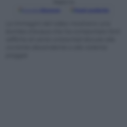
Seguici su
Google
Discover
Fonti preferite
Le immagini del video mostrano una
bomba d’acqua che ha comportato forti
raffiche di vento orizzontali dovute alla
corrente discendente e alla violenta
pioggia