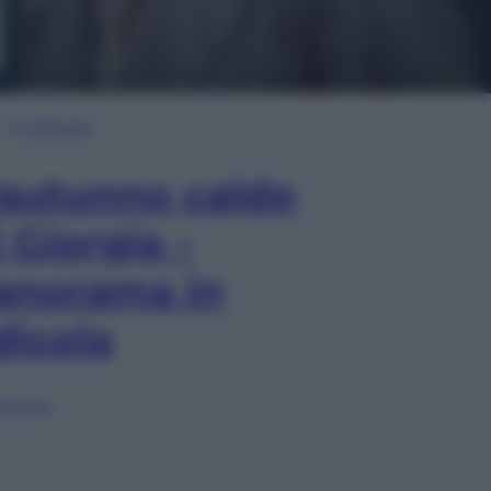
In Edicola
’autunno caldo
i Giorgia –
anorama in
dicola
lia ora