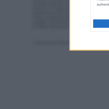
risultati ottenuti consentono di afferma
authenti
che ha un Corpo di polizia specializzato 
prodromica attività d’intelligence e di 
mirata selezione degli obiettivi a tutela 
erogate nell’ambito del Piano Nazionale 
europee illecitamente percepite
© Riproduzione Riservata