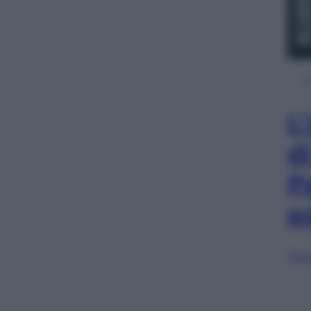
L
d
P
e
Sfog