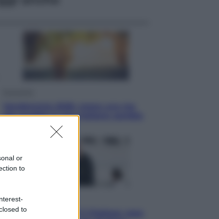
Economia
Vendemmia 2026, meno uva ma
più qualità: il vino italiano cambia
strategia
sonal or
ection to
Sport
nterest-
closed to
La Juventus batte il Chelsea: cosa