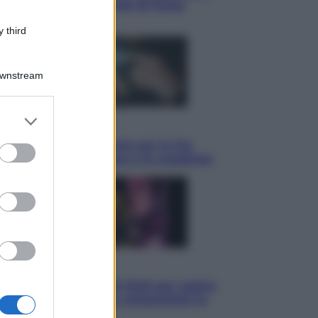
ha detto l’amichevole di Hong
Kong
 third
Downstream
er and store
Economia
to grant or
IT Wallet obbligatorio per la Pa:
ed purposes
cos’è, come funziona e le scadenze
Televisione
Estate da anime: 10 titoli per capire
il fenomeno che ha conquistato la
cultura pop