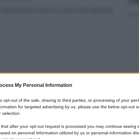
 operazione che ha coinvolto diverse
ocess My Personal Information
to opt-out of the sale, sharing to third parties, or processing of your per
formation for targeted advertising by us, please use the below opt-out s
 selection.
y
 that after your opt-out request is processed you may continue seeing i
ased on personal information utilized by us or personal information dis
omando Provinciale della Guardia di Finanza di