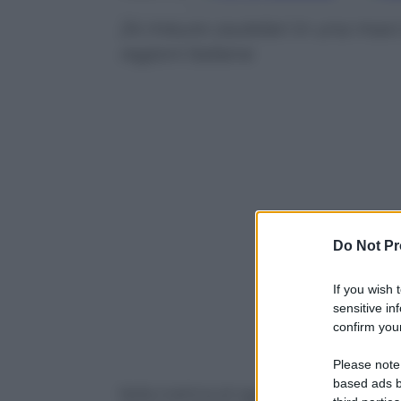
24 misure cautelari in una maxi
regioni italiane
Do Not Pr
If you wish 
sensitive in
confirm your
Powered b
Please note
based ads b
Nella mattina di oggi i finanzieri del C