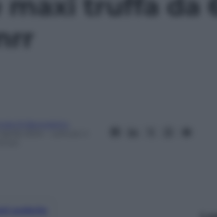
 maxi truffa da 
nrr
inda Di Benedetto
 Aprile 2024
– Lettura: 4
inuti
nti preferite
Le