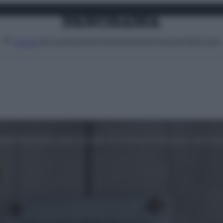
Attualità
Lifestyle
Moda
Video
Podcast
Abbonati
MENU