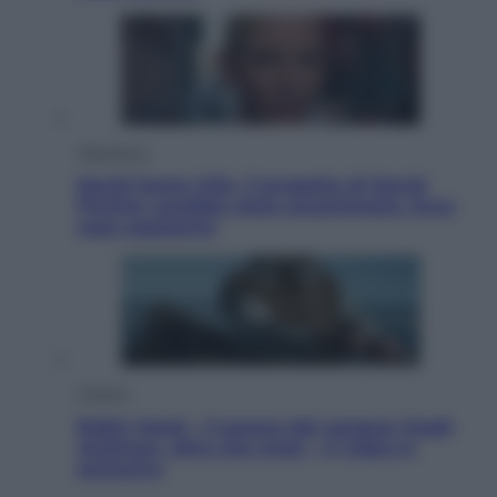
Televisione
Squid Game USA, il progetto di David
Fincher sarebbe stato accantonato. Ecco
cosa sappiamo
Cinema
Robin Hood – Il prezzo del sangue: Hugh
Jackman, altro che eroe! – Il video in
esclusiva