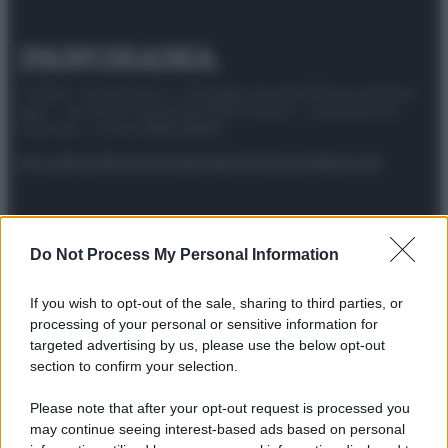
© 2025 – Panorama s.r.l. (Gruppo Società Editrice Italiana
spa) – Via Vittor Pisani 28, 20124 Milano – riproduzione
riservata – P.IVA 10518230965
Attualità
Lifestyle
Moda
Video
Podcast
Abbonati
Do Not Process My Personal Information
Preferenze Privacy
Privacy Policy
Cookie Policy
Note legali
If you wish to opt-out of the sale, sharing to third parties, or
processing of your personal or sensitive information for
targeted advertising by us, please use the below opt-out
section to confirm your selection.
Please note that after your opt-out request is processed you
may continue seeing interest-based ads based on personal