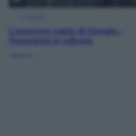
In Edicola
L’autunno caldo di Giorgia –
Panorama in edicola
Sfoglia ora