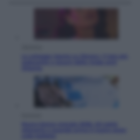
Televisione
Le schegge riporta su Disney+ il lato più
seducente e oscuro della moda anni
Ottanta
Economia
Nuovo bonus energia 2026, chi potrà
ottenerlo e quando arriva il nuovo aiuto
sulle bollette