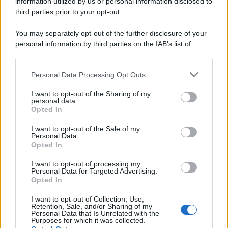
information utilized by us or personal information disclosed to
third parties prior to your opt-out.
You may separately opt-out of the further disclosure of your
personal information by third parties on the IAB’s list of
downstream participants.
Personal Data Processing Opt Outs
This information may also be disclosed by us to third parties
on the IAB’s List of Downstream Participants that may further
I want to opt-out of the Sharing of my
disclose it to other third parties.
personal data.
Opted In
Please note that this website/app uses one or more Google
services and may gather and store information including but
I want to opt-out of the Sale of my
Personal Data.
not limited to your visit or usage behaviour. You may click to
Opted In
grant or deny consent to Google and its third-party tags to
use your data for below specified purposes in below Google
I want to opt-out of processing my
consent section.
Personal Data for Targeted Advertising.
Opted In
I want to opt-out of Collection, Use,
Retention, Sale, and/or Sharing of my
Personal Data that Is Unrelated with the
Purposes for which it was collected.