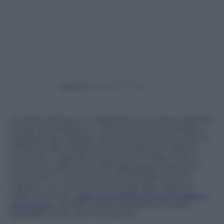
Powered by
In Corea del Sud un insegnante di scuola superiore
è stato accoltellato in una stanza del personale, a
Daedeok-gu, Daejeon, da uno sconosciuto che si è
infiltrato nello stabilimento scolastico. A riferirlo
sono stati i Vigili del Fuoco locali. Il video ritrae il
momento dell’arresto dell’aggressore. Solo ieri a
Seongnam è avvenuto un accoltellamento di
massa in un centro commerciale (per vedere il
video clicca qui:
video accoltellamento di massa a
Seongnam
). Questi violenti episodi sono stati
segnalati come «atti terroristici».