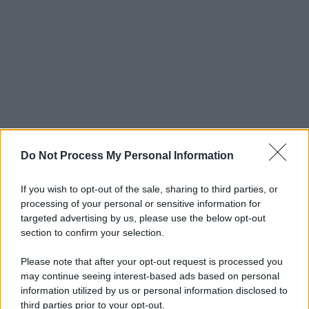
Do Not Process My Personal Information
If you wish to opt-out of the sale, sharing to third parties, or
processing of your personal or sensitive information for
targeted advertising by us, please use the below opt-out
section to confirm your selection.
Please note that after your opt-out request is processed you
may continue seeing interest-based ads based on personal
information utilized by us or personal information disclosed to
third parties prior to your opt-out.