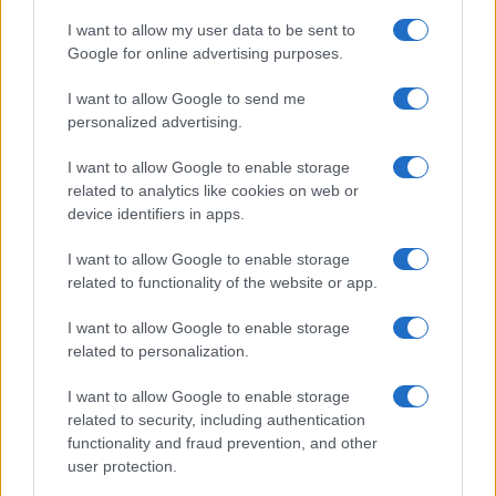
I want to allow my user data to be sent to
Google for online advertising purposes.
I want to allow Google to send me
personalized advertising.
I want to allow Google to enable storage
related to analytics like cookies on web or
device identifiers in apps.
I want to allow Google to enable storage
related to functionality of the website or app.
I want to allow Google to enable storage
related to personalization.
I want to allow Google to enable storage
related to security, including authentication
functionality and fraud prevention, and other
user protection.