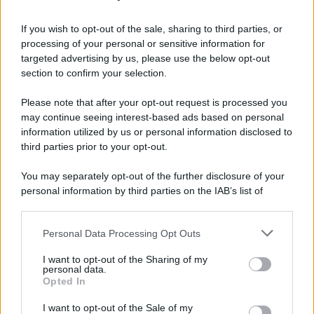
If you wish to opt-out of the sale, sharing to third parties, or
processing of your personal or sensitive information for
targeted advertising by us, please use the below opt-out
section to confirm your selection.
Please note that after your opt-out request is processed you
may continue seeing interest-based ads based on personal
information utilized by us or personal information disclosed to
third parties prior to your opt-out.
You may separately opt-out of the further disclosure of your
personal information by third parties on the IAB’s list of
downstream participants.
Personal Data Processing Opt Outs
This information may also be disclosed by us to third parties
on the IAB’s List of Downstream Participants that may further
I want to opt-out of the Sharing of my
disclose it to other third parties.
personal data.
Opted In
Please note that this website/app uses one or more Google
services and may gather and store information including but
I want to opt-out of the Sale of my