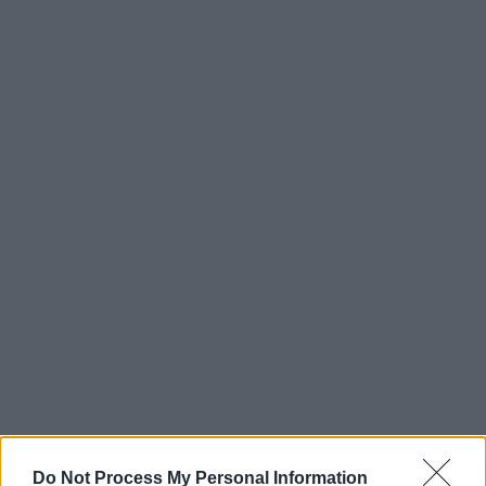
Do Not Process My Personal Information