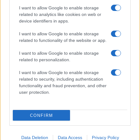
I want to allow Google to enable storage
related to analytics like cookies on web or
device identifiers in apps.
I want to allow Google to enable storage
related to functionality of the website or app.
I want to allow Google to enable storage
related to personalization.
I want to allow Google to enable storage
related to security, including authentication
functionality and fraud prevention, and other
user protection.
CONFIRM
Data Deletion
Data Access
Privacy Policy