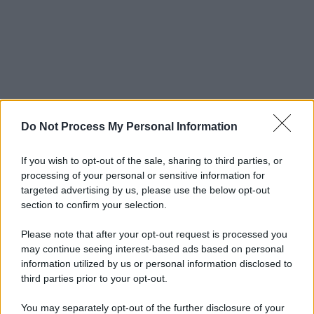
Do Not Process My Personal Information
If you wish to opt-out of the sale, sharing to third parties, or
processing of your personal or sensitive information for
targeted advertising by us, please use the below opt-out
section to confirm your selection.
Please note that after your opt-out request is processed you
may continue seeing interest-based ads based on personal
information utilized by us or personal information disclosed to
third parties prior to your opt-out.
You may separately opt-out of the further disclosure of your