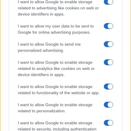
I want to allow Google to enable storage
related to advertising like cookies on web or
device identifiers in apps.
I want to allow my user data to be sent to
Google for online advertising purposes.
I want to allow Google to send me
personalized advertising.
I want to allow Google to enable storage
related to analytics like cookies on web or
device identifiers in apps.
I want to allow Google to enable storage
related to functionality of the website or app.
I want to allow Google to enable storage
related to personalization.
I want to allow Google to enable storage
related to security, including authentication