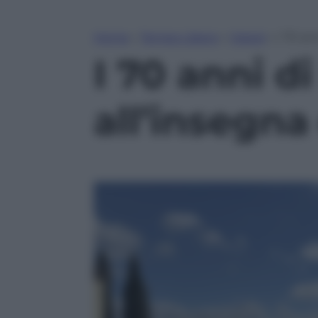
Home
»
Tempo Libero
»
Viaggi
»
I 70 an
I 70 anni d
all’insegna