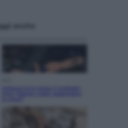
ggi anche
Sport
Pellacani fa la storia: 5 medaglie
d’oro “Adesso voglio raggiungere
le cinesi”