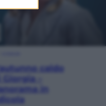
In Edicola
’autunno caldo
i Giorgia –
anorama in
dicola