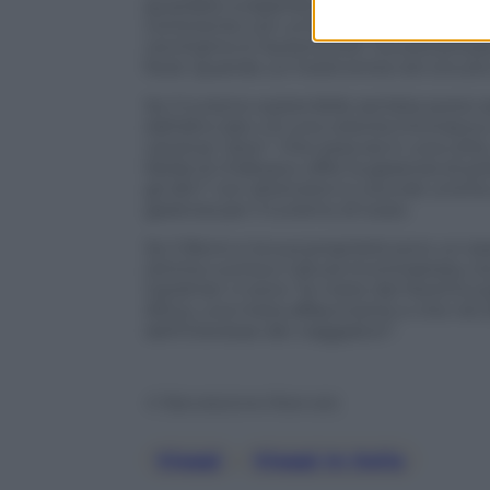
guardare a esperienze sempre più auten
continente con un’espansione a livello
cerchiamo è l’autenticità” ha sottolineat
food. Quando un hotel entra nel circuit
Se il turismo sostenibile sembra avere s
dall’altro lato c’è una volontà intrinsec
vacanza “slow”. Che essa sia in una città
Relais & Châteaux offre la garanzia di p
gli altri” con attenzioni e coccole unic
garanzia per il turismo di lusso.
Se Il Borro e la sua proprietà sono un es
ottima cucina e natura incontrastata, t
Gardinier ci sono “le mete del Nord Euro
Africa, una meta affascinante e che nel
dell’interesse dei viaggiatori”.
© Riproduzione Riservata
Viaggi
, 
Viaggi In Italia