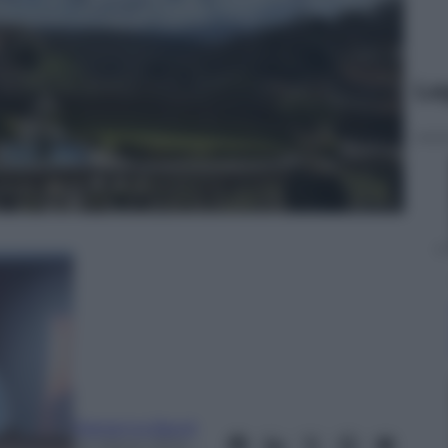
Le
Marianna Baroli
24 Marzo 2024
–