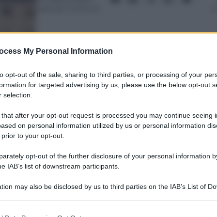
Lettura: 3 minuti
ocess My Personal Information
to opt-out of the sale, sharing to third parties, or processing of your per
formation for targeted advertising by us, please use the below opt-out s
 selection.
nti preferite
 that after your opt-out request is processed you may continue seeing i
ased on personal information utilized by us or personal information dis
 ospiti, esperienze uniche: sono questi
 prior to your opt-out.
e rendono unica l’esperienza dei
rately opt-out of the further disclosure of your personal information by
ella scelta delle loro vacanze
he IAB’s list of downstream participants.
tion may also be disclosed by us to third parties on the IAB’s List of 
 that may further disclose it to other third parties.
 that this website/app uses one or more Google services and may gath