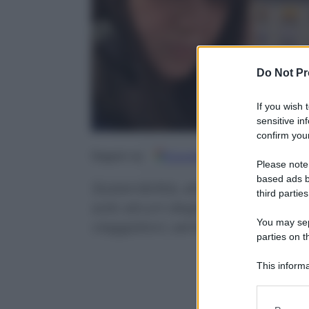
Do Not Pr
If you wish 
sensitive in
confirm your
Google
Discover
Fo
Seguici su
Please note
based ads b
Sostenibilità, attenzione per gli
third parties
solo alcuni degli ingredienti ch
You may sepa
viaggiatori, sempre più attenti n
parties on t
This informa
Participants
Please note