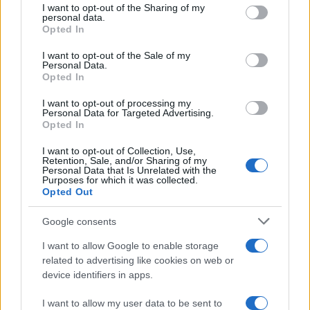
I want to opt-out of the Sharing of my
disclose it to other third parties.
personal data.
Opted In
Please note that this website/app uses one or more Google
services and may gather and store information including but
I want to opt-out of the Sale of my
Personal Data.
not limited to your visit or usage behaviour. You may click to
Opted In
grant or deny consent to Google and its third-party tags to
use your data for below specified purposes in below Google
I want to opt-out of processing my
consent section.
Personal Data for Targeted Advertising.
Opted In
I want to opt-out of Collection, Use,
Retention, Sale, and/or Sharing of my
Personal Data that Is Unrelated with the
Purposes for which it was collected.
Opted Out
Google consents
I want to allow Google to enable storage
related to advertising like cookies on web or
device identifiers in apps.
I want to allow my user data to be sent to