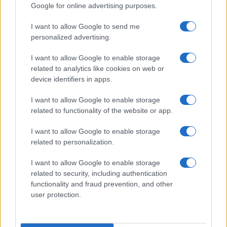
Google for online advertising purposes.
I want to allow Google to send me
personalized advertising.
I want to allow Google to enable storage
related to analytics like cookies on web or
device identifiers in apps.
I want to allow Google to enable storage
related to functionality of the website or app.
I want to allow Google to enable storage
related to personalization.
I want to allow Google to enable storage
related to security, including authentication
functionality and fraud prevention, and other
user protection.