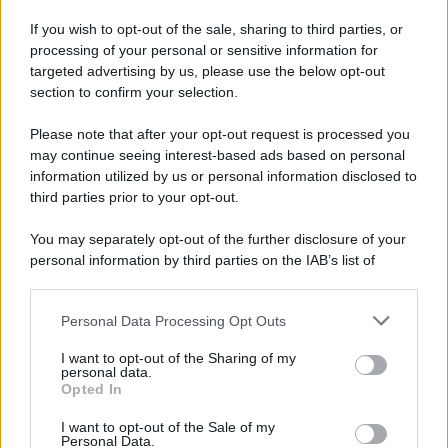
If you wish to opt-out of the sale, sharing to third parties, or
processing of your personal or sensitive information for
targeted advertising by us, please use the below opt-out
section to confirm your selection.
Please note that after your opt-out request is processed you
may continue seeing interest-based ads based on personal
information utilized by us or personal information disclosed to
third parties prior to your opt-out.
You may separately opt-out of the further disclosure of your
personal information by third parties on the IAB’s list of
downstream participants.
Personal Data Processing Opt Outs
This information may also be disclosed by us to third parties
on the IAB’s List of Downstream Participants that may further
I want to opt-out of the Sharing of my
disclose it to other third parties.
personal data.
Opted In
Please note that this website/app uses one or more Google
services and may gather and store information including but
I want to opt-out of the Sale of my
Personal Data.
not limited to your visit or usage behaviour. You may click to