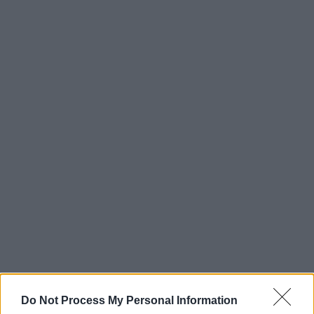
Do Not Process My Personal Information