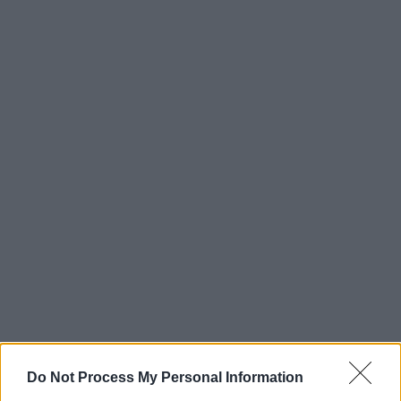
Do Not Process My Personal Information