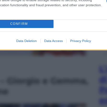
cation functionality and fraud prevention, and other user protection.
CONFIRM
Data Deletion
Data Access
Privacy Policy
L
d
– Giorgio e Gemma,
P
ine
e