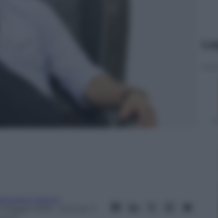
Le
rancesco Canino
7 Maggio 2018
– Lettura: 3
inuti