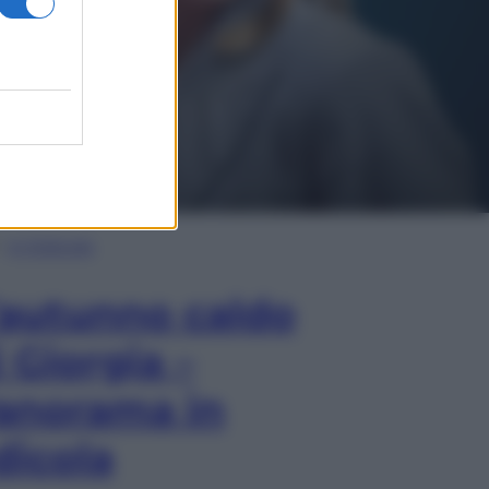
In Edicola
’autunno caldo
i Giorgia –
anorama in
dicola