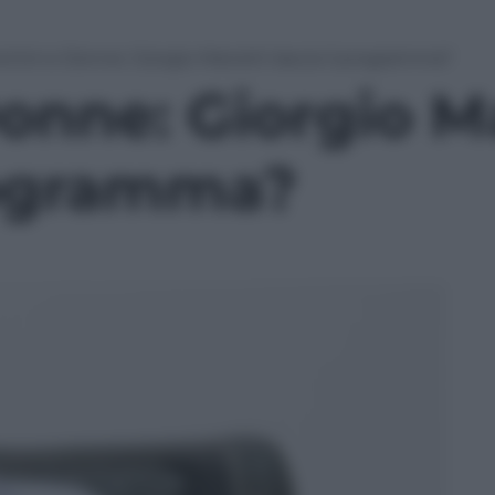
mini e Donne: Giorgio Manetti lascia il programma?
onne: Giorgio M
programma?