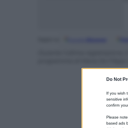
Google
Discover
Fo
Seguici su
Durante l’ultima registrazione, i
programma di Maria De Filippi.
Do Not Pr
If you wish 
sensitive in
confirm your
Please note
based ads b