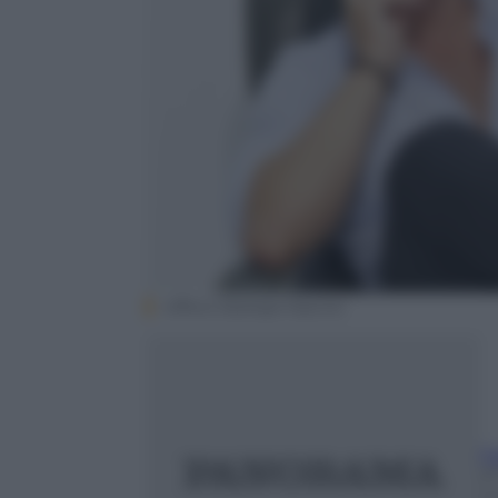
Ufficio Stampa Fascino
F
2
m