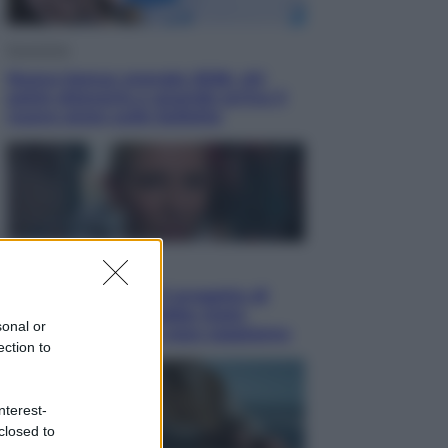
Economia
Nuovo bonus energia 2026, chi
potrà ottenerlo e quando arriva il
nuovo aiuto sulle bollette
Televisione
Squid Game USA, il progetto di
David Fincher sarebbe stato
sonal or
accantonato. Ecco cosa sappiamo
ection to
nterest-
closed to