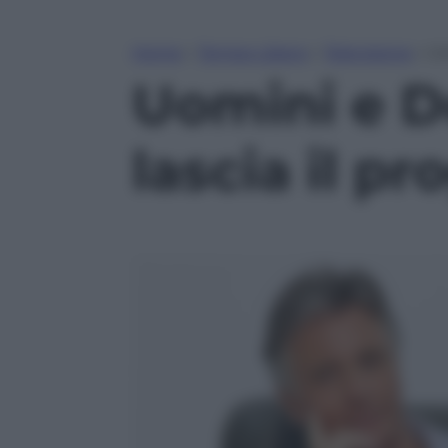
Home
»
Tempo Libero
»
Televisione
»
Uo
Uomini e D
lascia il 