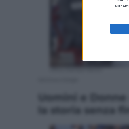
authenti
Ufficio Stampa Fascino
Gemma e Giorgio
Uomini e Donne 
la storia senza f