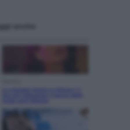
ggi anche
Televisione
Le schegge riporta su Disney+ il
lato più seducente e oscuro della
moda anni Ottanta