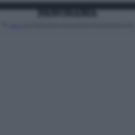
Attualità
Lifestyle
Moda
Video
Podcast
Abbonati
MENU