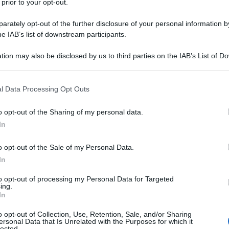
 prior to your opt-out.
rately opt-out of the further disclosure of your personal information by
he IAB’s list of downstream participants.
tion may also be disclosed by us to third parties on the IAB’s List of 
 that may further disclose it to other third parties.
i fiamma con Gemma Galgani
:
Giorgio Manetti
è a
 Durante la registrazione dell’ultima puntata del
 that this website/app uses one or more Google services and may gath
 la stagione del people show di Canale 5
– il
l Data Processing Opt Outs
including but not limited to your visit or usage behaviour. You may click 
to indendere che il prossimo settembre non tornerà
 to Google and its third-party tags to use your data for below specifi
o opt-out of the Sharing of my personal data.
ogle consent section.
In
 Giorgio Manetti
o opt-out of the Sale of my Personal Data.
mma
In
to opt-out of processing my Personal Data for Targeted
ing.
li studi di
Uomini e Donne
è il sito
Il vicolo delle
In
si parla del programma di Canale 5, secondo cui
intenzione di dire addio al people show
o opt-out of Collection, Use, Retention, Sale, and/or Sharing
ersonal Data that Is Unrelated with the Purposes for which it
tagione con ascolti record e numeri da prima serata.
lected.