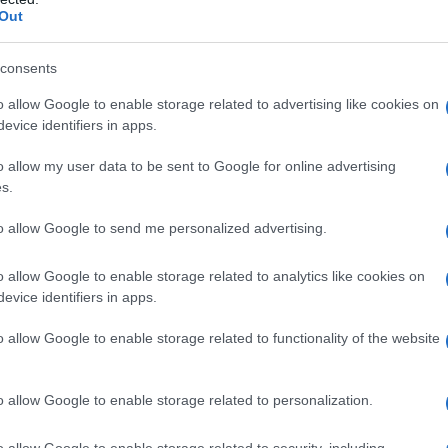
Out
ubblico sembra essersi spezzato ormai da diversi
 di
Gianni Sperti
, che non gli ha lesinato critiche e
nto di Manetti è costellato di fischi e boati del
consents
la stessa “calorosa” accoglienza alla sua ex
Gemma
o allow Google to enable storage related to advertising like cookies on
evice identifiers in apps.
– Giorgio e Gemma,
o allow my user data to be sent to Google for online advertising
s.
ine
to allow Google to send me personalized advertising.
o allow Google to enable storage related to analytics like cookies on
evice identifiers in apps.
o allow Google to enable storage related to functionality of the website
o allow Google to enable storage related to personalization.
o allow Google to enable storage related to security, including