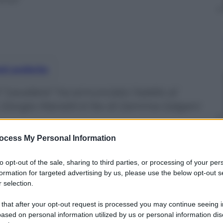
nti preferite
l “cavaliere” ha annunciato l’addio al
 Giorgio Manetti è l’ex di Gemma Galgani
ocess My Personal Information
to opt-out of the sale, sharing to third parties, or processing of your per
formation for targeted advertising by us, please use the below opt-out s
 selection.
 that after your opt-out request is processed you may continue seeing i
ased on personal information utilized by us or personal information dis