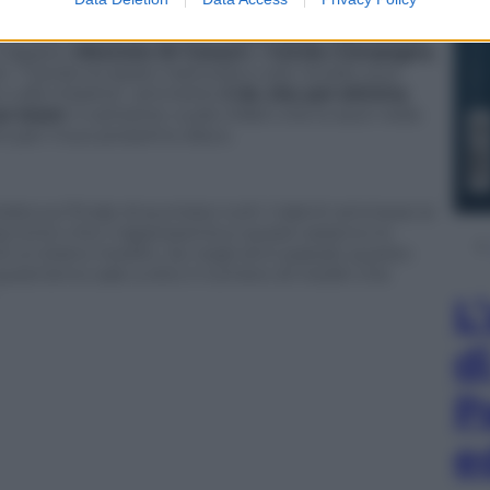
vanti alla tv con lo sfondo di noi tre”. Poi tocca ai
tro l’altro salgono sul palco
Lele
,
Sara Vita Felline
l rapper),
Maurizio Di Cesare
e
Carola Campagna
,
. “Carola ha alzato l’asticella e solo Jordan può
p o alla Violetta”, ammette
J-Ax che poi elimina
uo team
: il cantante vuole infatti che lo aiuti nella
no per il suo prossimo disco.
velata sul finale di puntata: tutti i talenti ammessi ai
cconto che li rappresenta e questi saranno lo
di un brano inedito. Se negli anni passati questo
i, quest’anno sale a otto il numero di inediti che
L
d
P
e