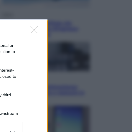
Viaggi
Perché Vietnam Airlines sta
diventando la porta d’ingresso
italiana verso l’Asia
sonal or
ection to
nterest-
closed to
Sport
Maradona, altra testimonianza
choc: “Non si alzava e nessuno lo
 third
aiutava”
Downstream
er and store