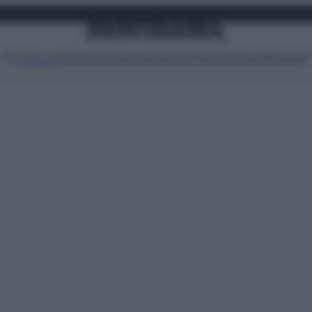
Attualità
Lifestyle
Moda
Video
Podcast
Abbonati
MENU