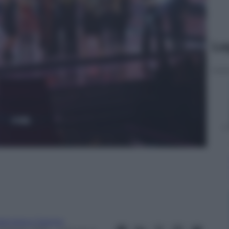
Le
rancesco Canino