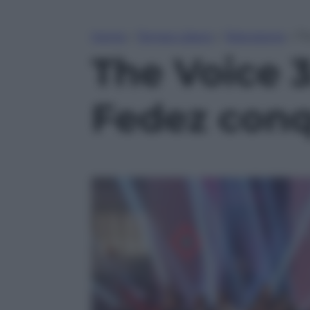
Home
»
Tempo Libero
»
Televisione
»
Th
The Voice 3
Fedez conqu