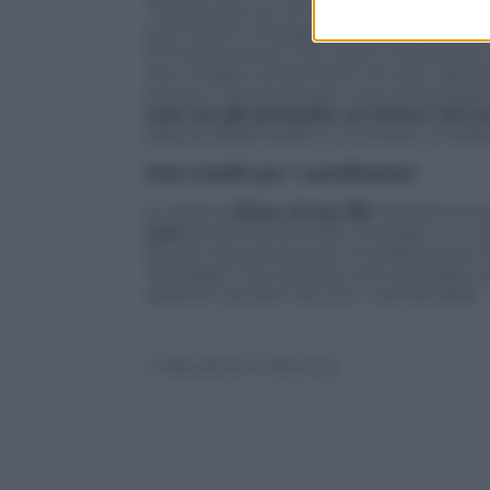
“l’autoscatto di chi sta a casa, da fare da
suoi talenti chiudere la serata e uno die
(“È la sorpresa di
The Voice
“, sottolinea i
che incassa complimenti di tutti i giudici
arrivarci. Sei pronta per una carriera po
Lele ma gli promette un futuro nel s
stesura degli inediti e a scrivere un bra
Otto inediti per i semifinalisti
Si chiama
Story of my life
l’iniziativa s
Live
dovrenno scrivere una frase o un ra
spunto di partenza per la realizzazione 
“privilegio” era riservato solo ai finalist
saranno cantanti da tutti i semifinalisti.
© Riproduzione Riservata