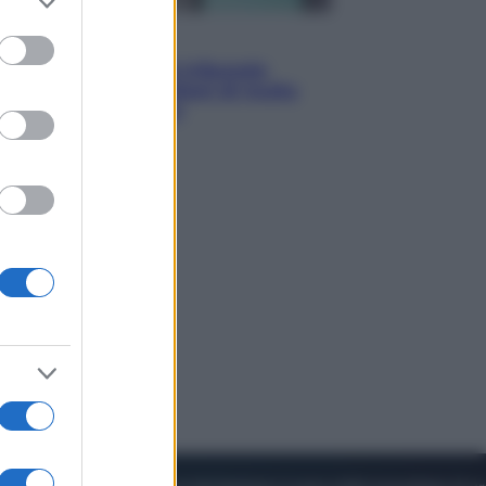
to grant or
ed purposes
Esteri
Meta, stangata dal tribunale
americano: 567 milioni di multa
per danni ai minori