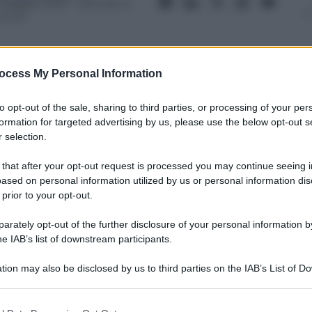
 Maggio 2015
– Lettura: 4
inuti
ocess My Personal Information
to opt-out of the sale, sharing to third parties, or processing of your per
nti preferite
formation for targeted advertising by us, please use the below opt-out s
 selection.
atori” che la criticano via social network
 that after your opt-out request is processed you may continue seeing i
ased on personal information utilized by us or personal information dis
 prior to your opt-out.
rately opt-out of the further disclosure of your personal information by
he IAB’s list of downstream participants.
tion may also be disclosed by us to third parties on the IAB’s List of 
 that may further disclose it to other third parties.
 that this website/app uses one or more Google services and may gath