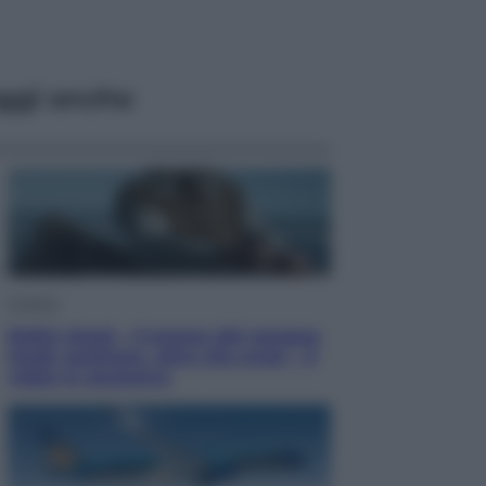
ggi anche
Cinema
Robin Hood – Il prezzo del sangue:
Hugh Jackman, altro che eroe! – Il
video in esclusiva