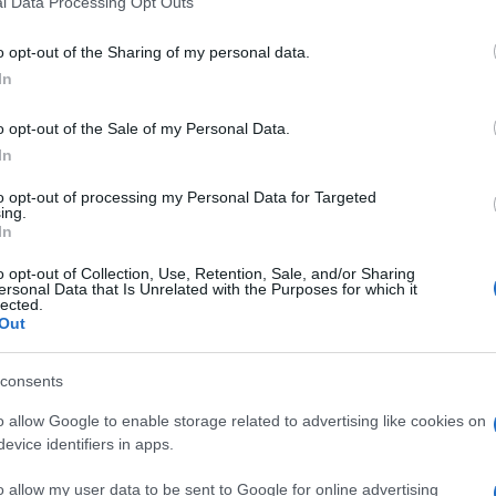
l Data Processing Opt Outs
including but not limited to your visit or usage behaviour. You may click 
 to Google and its third-party tags to use your data for below specifi
o opt-out of the Sharing of my personal data.
ogle consent section.
In
o opt-out of the Sale of my Personal Data.
ata dei
Live
di
The Voice
. Il rapper trasversale,
In
o sabato – e riconfermato dietro il bancone della
to mancare il passaggio chez
Federico Russo
nel
to opt-out of processing my Personal Data for Targeted
n alcune delle concorrenti dei quattro team, poi ha
ing.
i ha strappato applausi e consensi.
In
o opt-out of Collection, Use, Retention, Sale, and/or Sharing
ersonal Data that Is Unrelated with the Purposes for which it
lected.
si parte con quelli del team Facchinetti. Il primo ad
Out
h Jane Olog
. “La stimo molto, sei sempre più forte”,
rista. “Siamo soddisfatti e orgogliosi di questi
ima del verdetto del televoto che premia ancora
consents
acovo
. “Aj è un diversamente rapper, per te non era
 è forse l’ultima possibilità per diventare una
o allow Google to enable storage related to advertising like cookies on
co Facchinetti
che assieme al padre sceglie Sarah
evice identifiers in apps.
o in lacrime.
o allow my user data to be sent to Google for online advertising