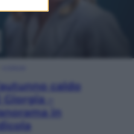
In Edicola
’autunno caldo
i Giorgia –
anorama in
dicola