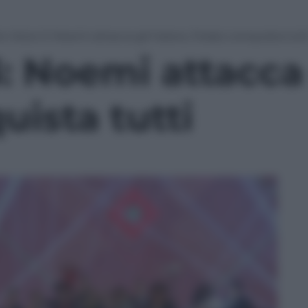
e Voice 3: Noemi attacca gli haters, Fedez conquista tutt
: Noemi attacca 
ista tutti