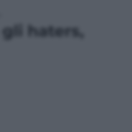
i
gli haters,