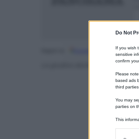
7
m
Do Not Pr
If you wish 
Google
Discover
Fo
Seguici su
sensitive in
confirm your
La giudice sbotta contro “gli odi
Please note
based ads b
third parties
You may sepa
parties on t
This informa
Participants
Please note