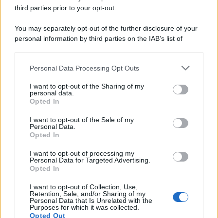
third parties prior to your opt-out.
You may separately opt-out of the further disclosure of your
personal information by third parties on the IAB’s list of
downstream participants.
Personal Data Processing Opt Outs
This information may also be disclosed by us to third parties
on the IAB’s List of Downstream Participants that may further
I want to opt-out of the Sharing of my
disclose it to other third parties.
personal data.
Opted In
Please note that this website/app uses one or more Google
services and may gather and store information including but
I want to opt-out of the Sale of my
Personal Data.
not limited to your visit or usage behaviour. You may click to
Opted In
grant or deny consent to Google and its third-party tags to
use your data for below specified purposes in below Google
I want to opt-out of processing my
consent section.
Personal Data for Targeted Advertising.
Opted In
I want to opt-out of Collection, Use,
Retention, Sale, and/or Sharing of my
Personal Data that Is Unrelated with the
Purposes for which it was collected.
Opted Out