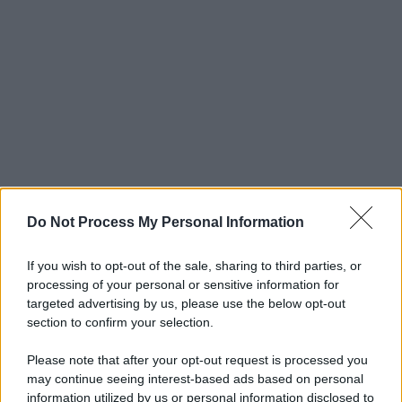
Do Not Process My Personal Information
If you wish to opt-out of the sale, sharing to third parties, or
processing of your personal or sensitive information for
targeted advertising by us, please use the below opt-out
section to confirm your selection.
Please note that after your opt-out request is processed you
may continue seeing interest-based ads based on personal
information utilized by us or personal information disclosed to