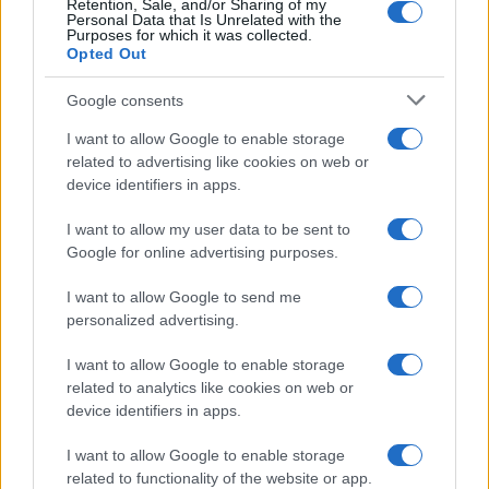
Retention, Sale, and/or Sharing of my
Personal Data that Is Unrelated with the
Purposes for which it was collected.
Opted Out
Google consents
I want to allow Google to enable storage
related to advertising like cookies on web or
device identifiers in apps.
I want to allow my user data to be sent to
Google for online advertising purposes.
I want to allow Google to send me
personalized advertising.
I want to allow Google to enable storage
related to analytics like cookies on web or
device identifiers in apps.
I want to allow Google to enable storage
related to functionality of the website or app.