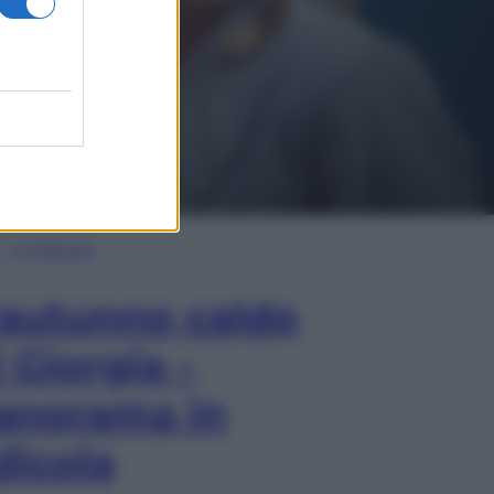
In Edicola
’autunno caldo
i Giorgia –
anorama in
dicola