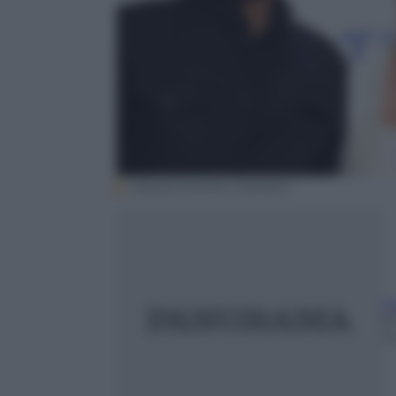
ANSA/CLAUDIO ONORATI
F
8
m