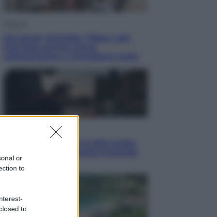
Lifestyle
Dal blush Charlotte Tilbury alle
tote bag: perché ormai
collezioniamo e rivendiamo tutto
Esteri
Perché Hiroshima: la città scelta
per mostrare al mondo la bomba
sonal or
atomica
ection to
nterest-
closed to