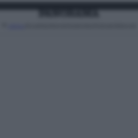
Attualità
Lifestyle
Moda
Video
Podcast
Abbonati
MENU