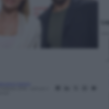
Le
rancesco Canino
 Febbraio 2018
– Lettura: 4
inuti