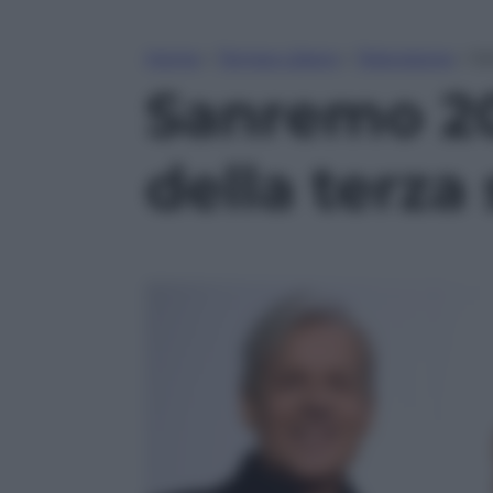
Home
»
Tempo Libero
»
Televisione
»
Sa
Sanremo 201
della terza