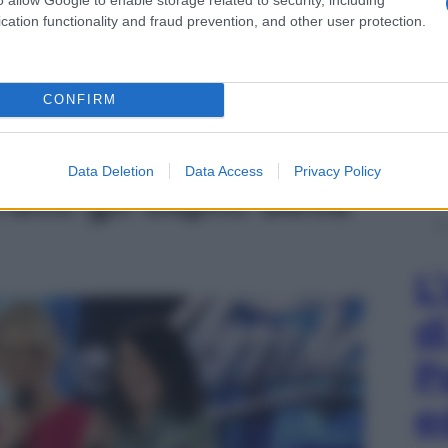
cation functionality and fraud prevention, and other user protection.
CONFIRM
tata del serale
Data Deletion
Data Access
Privacy Policy
tti gli ospiti della
L
d
P
e