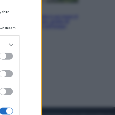
Viaggi
 third
La Thailandia segreta è sul mare: 8
luoghi tra delfini rosa, grotte di
smeraldo e villaggi sull’acqua
Downstream
er and store
to grant or
ed purposes