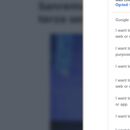
Sanremo 2018 – Tu
Opted 
terza serata
Google 
I want t
web or d
I want t
purpose
I want 
I want t
web or d
I want t
or app.
I want t
I want t