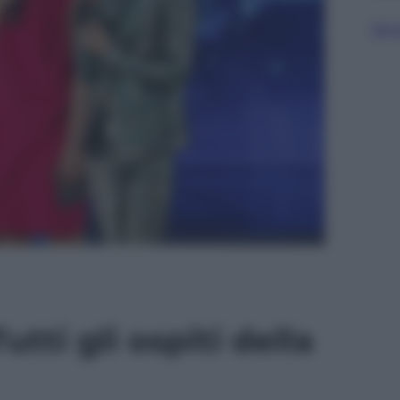
Sfog
tti gli ospiti della