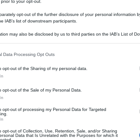
 prior to your opt-out.
rately opt-out of the further disclosure of your personal information by
he IAB’s list of downstream participants.
iends.
Cresce infatti di oltre un punto di share
8
. Tocca partire dai freddi numeri per capire che aria
o – 9 milioni 687 mila e share del 47.7% – nonostante
tion may also be disclosed by us to third parties on the IAB’s List of 
tocca sperare che la formula baglioniana regga
 that may further disclose it to other third parties.
e all’Ariston anche
Virginia Raffaele
. Intanto ecco
ta
, in onda giovedì 8 febbraio.
 that this website/app uses one or more Google services and may gath
l Data Processing Opt Outs
including but not limited to your visit or usage behaviour. You may click 
 to Google and its third-party tags to use your data for below specifi
 ascolti della
o opt-out of the Sharing of my personal data.
ogle consent section.
In
o opt-out of the Sale of my Personal Data.
In
ni
, con
28 milioni di contatti per la seconda
di ascolto in termini di spettatori è stato registrato
to opt-out of processing my Personal Data for Targeted
ing.
ori – durante l’esibizione de
Il Volo
con
Claudio
In
.35 con il 55.8% di share con
Roberto Vecchioni
sul
o opt-out of Collection, Use, Retention, Sale, and/or Sharing
ersonal Data that Is Unrelated with the Purposes for which it
lected.