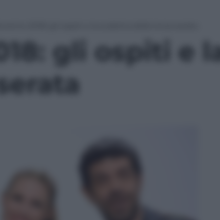
nremo 2018: gli ospiti e la scaletta della terza serata
8: gli ospiti e l
 serata