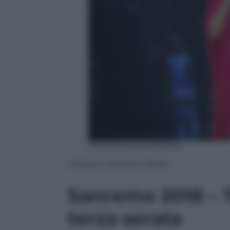
Ufficio Stampa Fascino
Giorgia e Maria De Filippi
Sanremo 2018 – Tu
terza serata