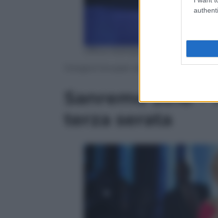
authenti
Ufficio Stampa Fascino
Giorgia è la super ospite dell’ottava pun
Sanremo 2018 – Tu
terza serata