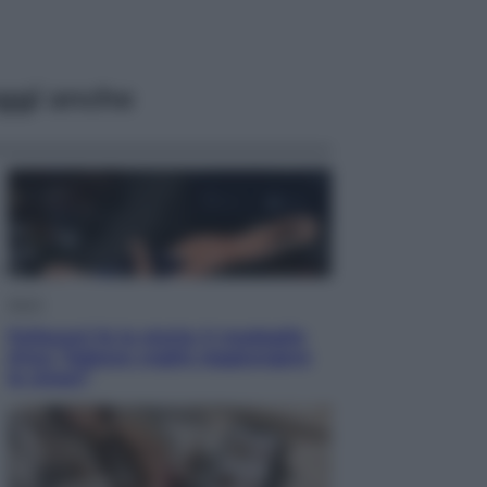
ggi anche
Sport
Pellacani fa la storia: 5 medaglie
d’oro “Adesso voglio raggiungere
le cinesi”