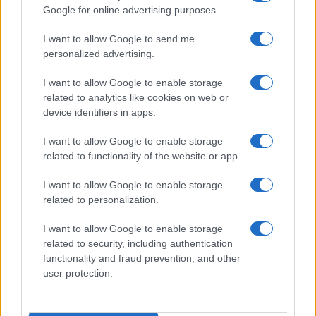
Google for online advertising purposes.
I want to allow Google to send me
personalized advertising.
I want to allow Google to enable storage
related to analytics like cookies on web or
device identifiers in apps.
I want to allow Google to enable storage
related to functionality of the website or app.
I want to allow Google to enable storage
related to personalization.
I want to allow Google to enable storage
related to security, including authentication
functionality and fraud prevention, and other
user protection.