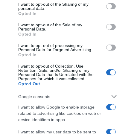
on the IAB’s List of Downstream Participants that may further
I want to opt-out of the Sharing of my
disclose it to other third parties.
personal data.
Opted In
Please note that this website/app uses one or more Google
services and may gather and store information including but
I want to opt-out of the Sale of my
Personal Data.
not limited to your visit or usage behaviour. You may click to
Opted In
grant or deny consent to Google and its third-party tags to
use your data for below specified purposes in below Google
I want to opt-out of processing my
consent section.
Personal Data for Targeted Advertising.
Opted In
I want to opt-out of Collection, Use,
Retention, Sale, and/or Sharing of my
Personal Data that Is Unrelated with the
Purposes for which it was collected.
Opted Out
Google consents
I want to allow Google to enable storage
related to advertising like cookies on web or
device identifiers in apps.
I want to allow my user data to be sent to