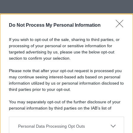
Do Not Process My Personal Information
If you wish to opt-out of the sale, sharing to third parties, or
processing of your personal or sensitive information for
targeted advertising by us, please use the below opt-out
section to confirm your selection.
Please note that after your opt-out request is processed you
may continue seeing interest-based ads based on personal
information utilized by us or personal information disclosed to
third parties prior to your opt-out.
You may separately opt-out of the further disclosure of your
personal information by third parties on the IAB’s list of
downstream participants.
Personal Data Processing Opt Outs
This information may also be disclosed by us to third parties