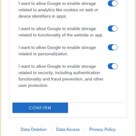
I want to allow Google to enable storage
related to analytics like cookies on web or
device identifiers in apps.
I want to allow Google to enable storage
related to functionality of the website or app.
I want to allow Google to enable storage
related to personalization.
I want to allow Google to enable storage
related to security, including authentication
functionality and fraud prevention, and other
user protection.
CONFIRM
Data Deletion
Data Access
Privacy Policy