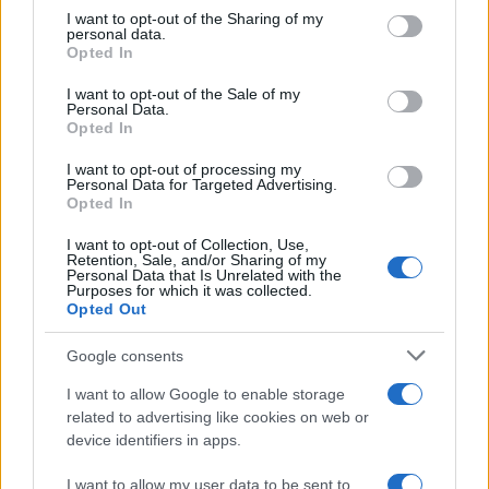
on the IAB’s List of Downstream Participants that may further
I want to opt-out of the Sharing of my
disclose it to other third parties.
personal data.
Opted In
Please note that this website/app uses one or more Google
services and may gather and store information including but
I want to opt-out of the Sale of my
Personal Data.
not limited to your visit or usage behaviour. You may click to
Opted In
grant or deny consent to Google and its third-party tags to
use your data for below specified purposes in below Google
I want to opt-out of processing my
consent section.
Personal Data for Targeted Advertising.
Opted In
I want to opt-out of Collection, Use,
Retention, Sale, and/or Sharing of my
Personal Data that Is Unrelated with the
Purposes for which it was collected.
Opted Out
Google consents
I want to allow Google to enable storage
related to advertising like cookies on web or
device identifiers in apps.
I want to allow my user data to be sent to