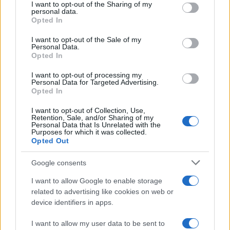
I want to opt-out of the Sharing of my
disclose it to other third parties.
personal data.
Opted In
Please note that this website/app uses one or more Google
services and may gather and store information including but
I want to opt-out of the Sale of my
Personal Data.
not limited to your visit or usage behaviour. You may click to
Opted In
grant or deny consent to Google and its third-party tags to
use your data for below specified purposes in below Google
I want to opt-out of processing my
consent section.
Personal Data for Targeted Advertising.
Opted In
I want to opt-out of Collection, Use,
Retention, Sale, and/or Sharing of my
Personal Data that Is Unrelated with the
Purposes for which it was collected.
Opted Out
Google consents
I want to allow Google to enable storage
related to advertising like cookies on web or
device identifiers in apps.
I want to allow my user data to be sent to