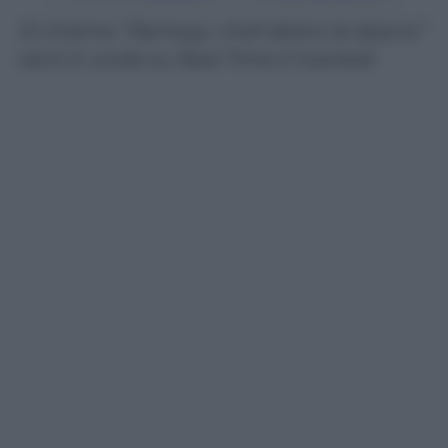
Si chiama “Ramsay: chef dietro le sbarre”
ed è in onda su Real Time il martedì