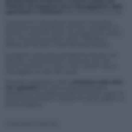
penitenziario di Brixton, a sud di Londra con
l’intento di insegnare ad ex borseggiatori, ladri,
spacciatori e ricettatori
l’arte della buona cucina.
Una sorta di ri-educazione al lavoro che passa
attraverso la preparazione del cibo. Il progetto di
Gordon è quello di creare una brigata di 12 uomini
che, a fine pena, possano aprire il
Bad Boy’s
Bakery
per lavorare e stare alla larga dai guai.
Il progetto, sulla carta, potrebbe funzionare, ma
Ramsay si troverà davanti a persone che non
hanno mai fritto un uovo e che i coltelli li hanno
maneggiati con ben altri scopi.
Riuscirà il carismatico chef a
rimettere sulla retta
via i galeotti?
Per avere la risposta bisogna
aspettare la fine delle puntate anche per capire se
la comunità di Brixton sarà pronta ad accogliere un
simile progetto.
© Riproduzione Riservata