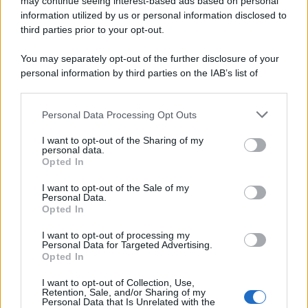
may continue seeing interest-based ads based on personal
information utilized by us or personal information disclosed to
third parties prior to your opt-out.
You may separately opt-out of the further disclosure of your
personal information by third parties on the IAB’s list of
downstream participants.
Personal Data Processing Opt Outs
This information may also be disclosed by us to third parties
on the IAB’s List of Downstream Participants that may further
I want to opt-out of the Sharing of my
disclose it to other third parties.
personal data.
Opted In
Please note that this website/app uses one or more Google
services and may gather and store information including but
I want to opt-out of the Sale of my
Personal Data.
not limited to your visit or usage behaviour. You may click to
Opted In
grant or deny consent to Google and its third-party tags to
use your data for below specified purposes in below Google
I want to opt-out of processing my
consent section.
Personal Data for Targeted Advertising.
Opted In
I want to opt-out of Collection, Use,
Retention, Sale, and/or Sharing of my
Personal Data that Is Unrelated with the