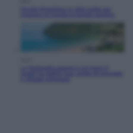
Esteri
Perché Hiroshima: la città scelta per
mostrare al mondo la bomba atomica
Viaggi
La Thailandia segreta è sul mare: 8
luoghi tra delfini rosa, grotte di smeraldo
e villaggi sull’acqua