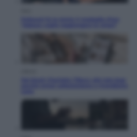
Sport
Pellacani fa la storia: 5 medaglie d’oro
“Adesso voglio raggiungere le cinesi”
Lifestyle
Dal blush Charlotte Tilbury alle tote bag:
perché ormai collezioniamo e rivendiamo
tutto