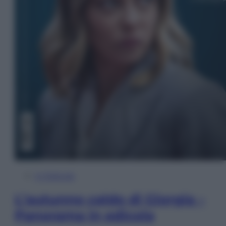
In Edicola
L’autunno caldo di Giorgia –
Panorama in edicola