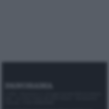
© 2025 – Panorama s.r.l. (Gruppo Società Editrice Italiana
spa) – Via Vittor Pisani 28, 20124 Milano – riproduzione
riservata – P.IVA 10518230965