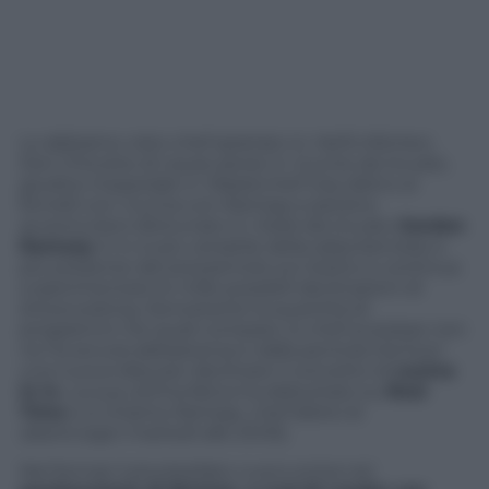
Lo abbiamo visto chef spietato in
Hell’s Kitchen
,
Don Chicotte di cause perse in
Cucine da incubo
,
giudice imparziale in
Masterchef Usa
, dietro ai
fornelli con
Cucina con Ramsay
e persino
avventuriero sfortunato in
Hotel da incubo
.
Gordon
Ramsey
in tv è più versatile della salsa bernese e
più presente del prezzemolo sul risotto e continua
a sperimentare le mille possibili declinazioni di
showcooking. Nonostante la quantità di
programmi nei quali compare, lo chef scozzese non
ne ha ancora abbastanza e dalla pentola tira fuori
una nuova idea per declinare il concetto di
cucina
in tv
. La sua ultima fatica ha debuttato su
Real
Time
e si chiama
Ramsay: chef dietro le
sbarre
(ogni martedì alle 23.05).
Nel format il pluristellato cuoco entra nel