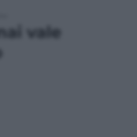
remo
mai vale
o