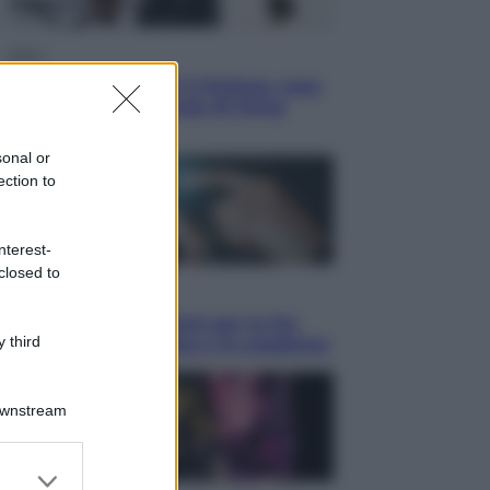
Sport
La Juventus batte il Chelsea: cosa
ha detto l’amichevole di Hong
Kong
sonal or
ection to
nterest-
closed to
Economia
IT Wallet obbligatorio per la Pa:
 third
cos’è, come funziona e le scadenze
Downstream
er and store