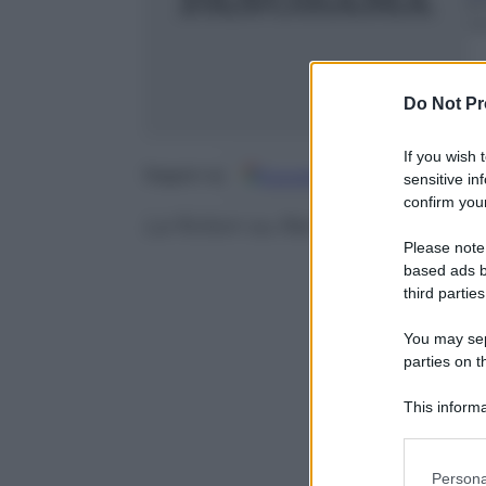
8
m
Do Not Pr
If you wish 
Google
Discover
Fo
Seguici su
sensitive in
confirm your
La fiction su Rai 1 ha conquistato
Please note
based ads b
third parties
You may sepa
parties on t
This informa
Participants
Please note
Persona