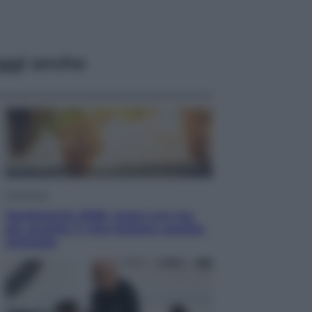
ggi anche
Economia
Vendemmia 2026, meno uva ma
più qualità: il vino italiano cambia
strategia