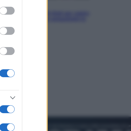
to grant or
Televisione
ed purposes
Estate da anime: 10 titoli per capire
il fenomeno che ha conquistato la
cultura pop