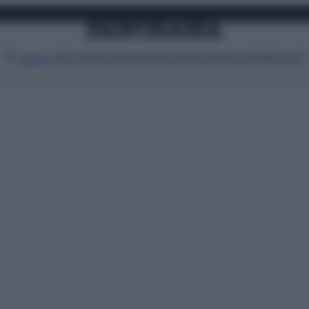
Attualità
Lifestyle
Moda
Video
Podcast
Abbonati
MENU