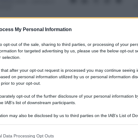
 Marzo 2016
– Lettura: 2
inuti
ocess My Personal Information
to opt-out of the sale, sharing to third parties, or processing of your per
nti preferite
formation for targeted advertising by us, please use the below opt-out s
 selection.
 10,33 milioni di spettatori
 that after your opt-out request is processed you may continue seeing i
ased on personal information utilized by us or personal information dis
 prior to your opt-out.
rately opt-out of the further disclosure of your personal information by
he IAB’s list of downstream participants.
tion may also be disclosed by us to third parties on the IAB’s List of 
 that may further disclose it to other third parties.
 that this website/app uses one or more Google services and may gath
l Data Processing Opt Outs