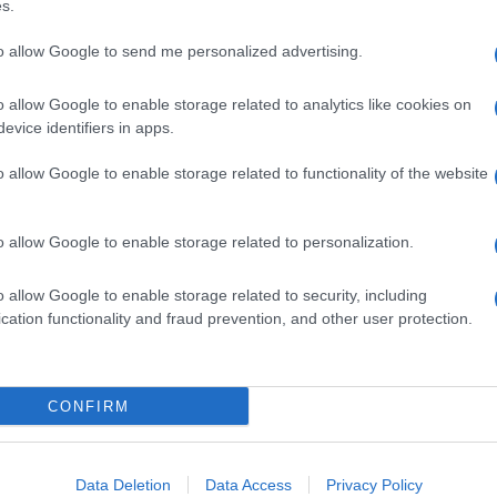
s.
SkyCinema 1
Divergent Series: The Insurgent
, un
to allow Google to send me personalized advertising.
tke, con protagonisti Shailene Woodley e Theo
co post apocalittico, ha conquistato ben 484 mila
o della sesta stagione di
The walking dead
ha
o allow Google to enable storage related to analytics like cookies on
rime gli episodi ventuno e ventidue di
Ncis 12
evice identifiers in apps.
ori di flusso.
o allow Google to enable storage related to functionality of the website
a-Salernitana di Serie B ha portato a casa 107 mila
e digitali
free
su La5
Single by contract
ha
04% di share, su Rai Movie
Joe Bass-L’implacabile
6%.
o allow Google to enable storage related to personalization.
18 mila spettatori e 1,4%, su Rai Premium
Made in
o allow Google to enable storage related to security, including
u Top Crime
Motive
ha raccolto 197 mila spettatori e
cation functionality and fraud prevention, and other user protection.
CONFIRM
Data Deletion
Data Access
Privacy Policy