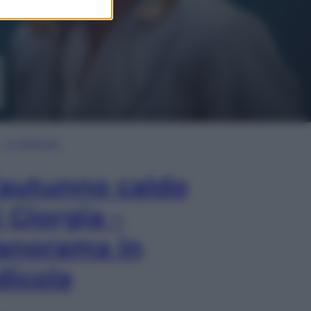
In Edicola
’autunno caldo
i Giorgia –
anorama in
dicola