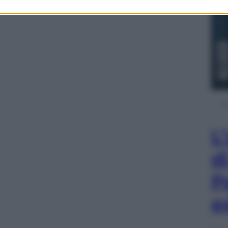
L
d
P
e