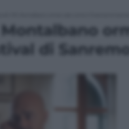
colti 7/3: Montalbano ormai vale come il Festival di San
: Montalbano or
tival di Sanrem