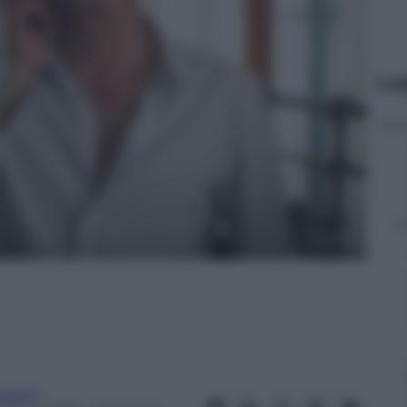
Le
vzoom