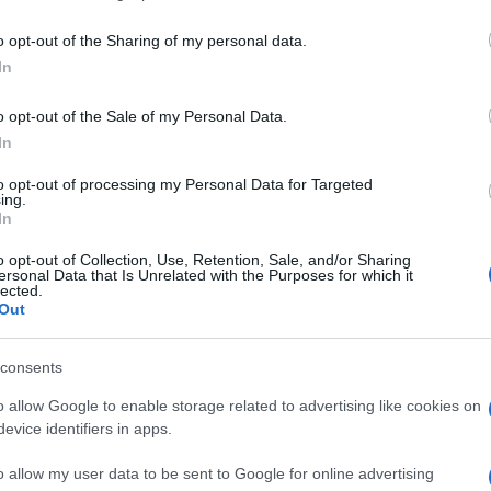
including but not limited to your visit or usage behaviour. You may click 
 to Google and its third-party tags to use your data for below specifi
o opt-out of the Sharing of my personal data.
ogle consent section.
In
o opt-out of the Sale of my Personal Data.
a calcio sulle
pay
e le scelte delle due ammiraglie
In
ddirittura superiore al 50% di share. Su Rai 1
e
Il Commissario Montalbano
,
La piramide di
to opt-out of processing my Personal Data for Targeted
ing.
tato non tanto distante dal primo (10,861 milioni di
In
 5 rispondeva con una super prima,
Mercenari 3
,
 del cinema
action
Usa.
o opt-out of Collection, Use, Retention, Sale, and/or Sharing
ersonal Data that Is Unrelated with the Purposes for which it
 La piramide di fango, con Luca Zingaretti, Peppino
lected.
co (la nuova Livia), Teresa Mannino e Cesare Bocci
Out
pettatori e il 40,96% di share
.
eguito 1,659 milioni di spettatori e 19,67% di share.
consents
i 3, con Sylvester Stallone, Jason Statham, Jet Li,
chwarzenegger, Wesley Snipes, Harrison Ford,
o allow Google to enable storage related to advertising like cookies on
 di spettatori e il 10,89% di share.
evice identifiers in apps.
olo Del Debbio alla conduzione e il sondaggista
o allow my user data to be sent to Google for online advertising
oni di spettatori e 7,14% di share.