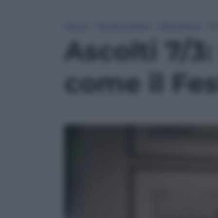
Home
»
Tempo Libero
»
Televisione
»
As
Ascolti 7/3
come il Fes