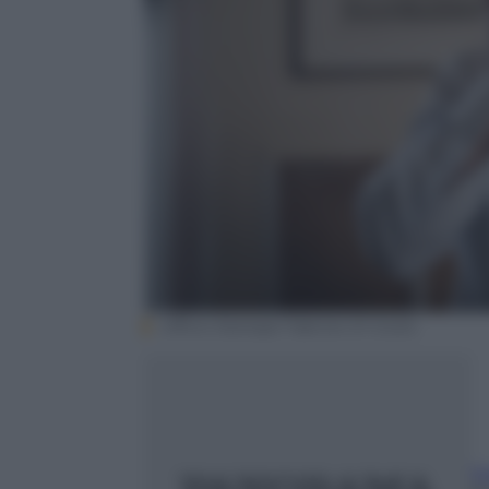
Ufficio Stampa/ Fabrizio Di Giulio
t