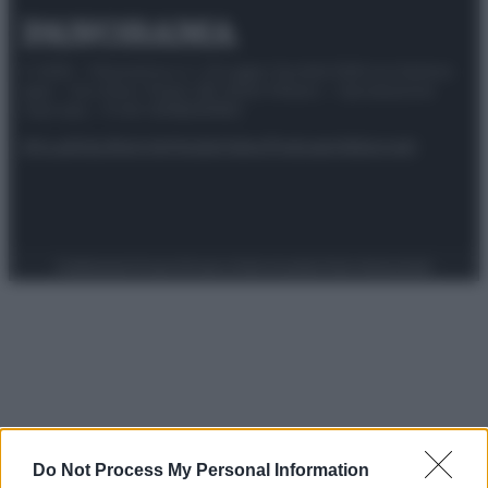
© 2025 – Panorama s.r.l. (Gruppo Società Editrice Italiana
spa) – Via Vittor Pisani 28, 20124 Milano – riproduzione
riservata – P.IVA 10518230965
Attualità
Lifestyle
Moda
Video
Podcast
Abbonati
Preferenze Privacy
Privacy Policy
Cookie Policy
Note legali
Do Not Process My Personal Information