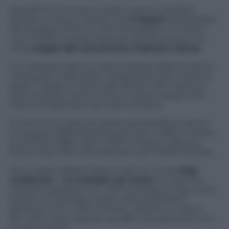
Decisamente buono è stato invece il risultato
portato a casa su Canale 5 da
Il Segret
o (età media
del pubblico 57 anni), che ha superato 4,1 milioni
con il 16,37% di share, facendo quindi ancora una
volta
meglio del concorrente indiretto
Velvet
.
Sul versante calcio, su Sky le partite delle 15 hanno
conseguito 1,253 milioni di spettatori ed il 7,42% di
share, il derby di Torino alle 18 ben 1,637 milioni e
l’8,1% di share, e Roma-Inter in prime serata 1,725
milioni di spettatori ed il 6,2% di share.
Su Premium Calcio le partite pomeridiane hanno
conseguito 838 mila spettatori ed il 4,98% di share,
Juve-Torino 868 mila e 4,25% di share e alla sera
Roma-Inter 979 mila spettatori ed il 3,53% di share.
Tra le native digitali
free
su La5 il
tv movie
Inga
Lindstrom – La melodia nel vento
ha convinto
426.000 spettatori con 1,57% di share; su Top Crime
la serie tv Colombo è stata vista da 364.000
spettatori con l’1,35% di share, mentre su Cielo il
film Salt è stato seguito da 399 mila spettatori con
l’1,45% di share.