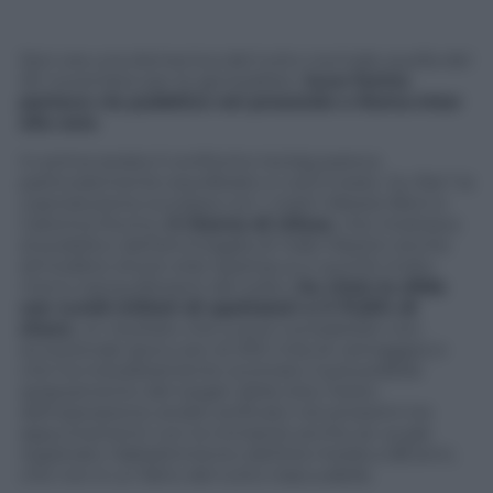
Non era una domenica del tutto normale quella del
30 novembre per le generaliste.
Juve-Torino
portava via pubblico nel preserale e Roma-Inter
alla sera
.
In prima serata il confronto tra big pareva
particolarmente equilibrato e così è stato. Su Rai 1 la
coproduzione europea con i nostri Alessio Boni e
Caterina Murino,
Il ritorno di Ulisse
, che mostrava
al pubblico dell’ammiraglia di Viale Mazzini anche
atmosfere shock stile Spartacus e quindi molto
meno tranquillizzanti del solito,
ha vinto la sfida
con 4,449 milioni di spettatori e il 17,22% di
share
, un risultato che si può considerare non
eccezionale (poco più di 200 mila di vantaggio) e
che ha indubbiamente scontato il prevedibile
spaesamento del target della rete; l’esito
dell’operazione andrà verificato nei prossimi tre
appuntamenti con la miniserie anche se va già
registrato l’abbattimento dell’età media a 58 anni,
che non è un fatto del tutto trascurabile.