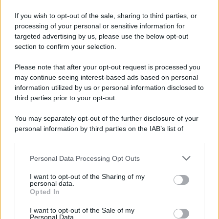
If you wish to opt-out of the sale, sharing to third parties, or
processing of your personal or sensitive information for
targeted advertising by us, please use the below opt-out
section to confirm your selection.
Please note that after your opt-out request is processed you
may continue seeing interest-based ads based on personal
information utilized by us or personal information disclosed to
third parties prior to your opt-out.
You may separately opt-out of the further disclosure of your
personal information by third parties on the IAB’s list of
downstream participants.
Personal Data Processing Opt Outs
This information may also be disclosed by us to third parties
on the IAB’s List of Downstream Participants that may further
I want to opt-out of the Sharing of my
disclose it to other third parties.
personal data.
Opted In
Please note that this website/app uses one or more Google
services and may gather and store information including but
I want to opt-out of the Sale of my
Personal Data.
not limited to your visit or usage behaviour. You may click to