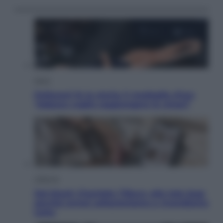
Sport
Pellacani fa la storia: 5 medaglie d’oro
“Adesso voglio raggiungere le cinesi”
Lifestyle
Dal blush Charlotte Tilbury alle tote bag:
perché ormai collezioniamo e rivendiamo
tutto