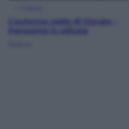
In Edicola
L’autunno caldo di Giorgia –
Panorama in edicola
Sfoglia ora