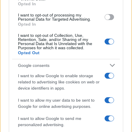
Opted In
grant or deny consent to Google and its third-party tags to
use your data for below specified purposes in below Google
I want to opt-out of processing my
consent section.
Personal Data for Targeted Advertising.
Opted In
I want to opt-out of Collection, Use,
Retention, Sale, and/or Sharing of my
Personal Data that Is Unrelated with the
Purposes for which it was collected.
Opted Out
Google consents
I want to allow Google to enable storage
related to advertising like cookies on web or
device identifiers in apps.
I want to allow my user data to be sent to
Google for online advertising purposes.
I want to allow Google to send me
personalized advertising.