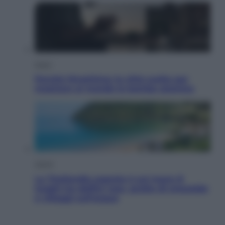
Esteri
Perché Hiroshima: la città scelta per
mostrare al mondo la bomba atomica
Viaggi
La Thailandia segreta è sul mare: 8
luoghi tra delfini rosa, grotte di smeraldo
e villaggi sull’acqua