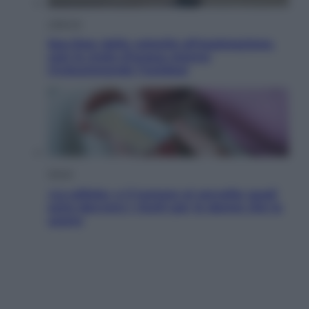
Lifestyle
Sea-Doo: dalla velocità all’esplorazione,
così le moto d’acqua stanno
rivoluzionando l’outdoor
Salute
«La pillola» e il tumore al cervello: quali
sono davvero i rischi per le donne che la
usano