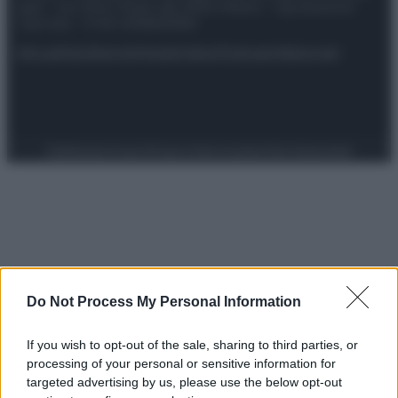
spa) – Via Vittor Pisani 28, 20124 Milano – riproduzione
riservata – P.IVA 10518230965
Attualità
Lifestyle
Moda
Video
Podcast
Abbonati
Preferenze Privacy
Privacy Policy
Cookie Policy
Note legali
Do Not Process My Personal Information
If you wish to opt-out of the sale, sharing to third parties, or
processing of your personal or sensitive information for
targeted advertising by us, please use the below opt-out