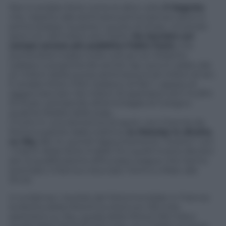
Non è andato forte come le altre volte
Il Segreto
che, rispetto alla settimana prima (senza calcio in
prima serata), ha perso 1 punto di share, vincendo
però con 3,8 milioni ed il 15,5%.
Ha lasciato sul
campo ancora più pubblico Fabio Fazio
, che
buttandola troppo sulla cultura con Roberto
Calasso e proponendo anche Jay Leno è calato dai
3,1 milioni della scorsa settimana ai 2,6 milioni di ieri.
È andato forte il film tedesco di Rai 1, capace di
agganciare ben 3,6 milioni di spettatori ed il 14,35%
di share, sottraendo all’ammiraglia di Cologno
qualche fedele della soap.
Il tutto in una domenica di sport, con il tennis da
Roma a partire dalla mattina,
la MotoGp in diretta
su Sky
alle 14, quindi l’appuntamento “scarico” con
i match della Serie A delle 15 e quelli invece decisivi
per la qualificazione all’Europa League che hanno
premiato il Parma e bocciato Torino e Milan alle
20.45.
In evidenza i risultati del Motomondiale in Francia:
la diretta della Moto3 ha ottenuto 105 mila
spettatori su Sky, quella della Moto2 109 mila e