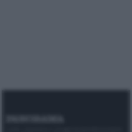
© 2025 – Panorama s.r.l. (Gruppo Società Editrice Italiana