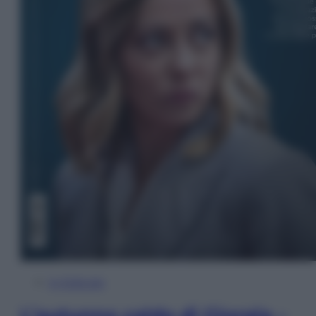
In Edicola
L’autunno caldo di Giorgia –