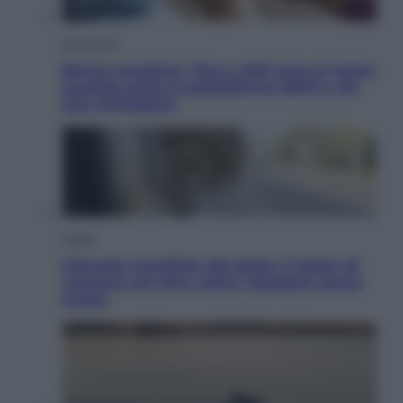
Economia
Bonus caregiver, fino a 400 euro al mese:
quando parte la piattaforma INPS e chi
può richiederlo
Viaggi
Giornata mondiale del gatto, è boom di
vacanze con loro: come viaggiare senza
stress