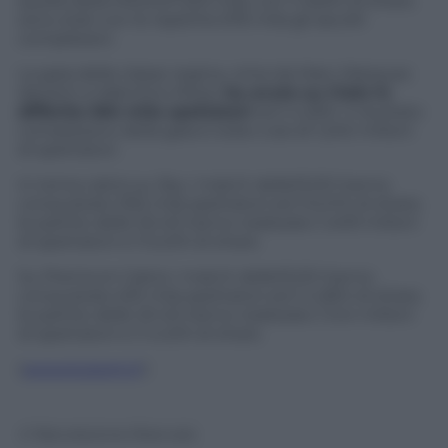
quella della MotoGP 623 mila, con il 3,65% di share;
sono stati con le repliche 676 mila gli ascolti
complessivi.
La gara della classe regina, vinta da Marc Marquez
davanti a Valentino Rossi,
ha avuto su Cielo in
differita 564 mila spettatori
ed il 4,35%. Il risultato
complessivo della gara è stato così di 1,240 milioni
di spettatori.
In tema calcio su Sky i match delle15.00 hanno
conquistato 932 mila spettatori ed il 6,41% di share;
le partite delle 20.45 hanno realizzato 1,409 milioni
di spettatori e il 5,42% di share.
Su Premium Calcio i match delle15.00 hanno
conquistato 631 mila spettatori ed il 4,36% di share;
le partite delle 20.45 hanno realizzato 1,144 milioni
di spettatori e il 4,42% di share.
(
www.tvzoom.it
)
© Riproduzione Riservata