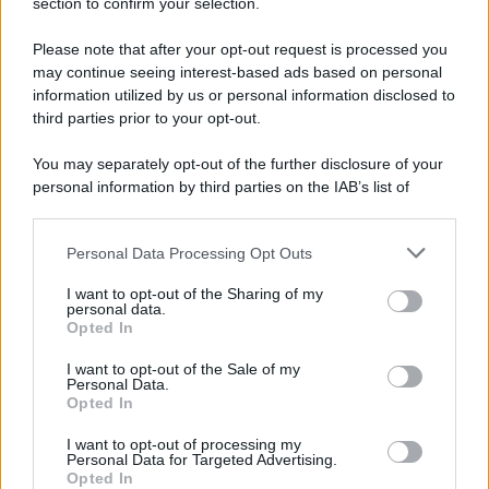
section to confirm your selection.
Please note that after your opt-out request is processed you
may continue seeing interest-based ads based on personal
information utilized by us or personal information disclosed to
third parties prior to your opt-out.
You may separately opt-out of the further disclosure of your
personal information by third parties on the IAB’s list of
downstream participants.
Personal Data Processing Opt Outs
This information may also be disclosed by us to third parties
on the IAB’s List of Downstream Participants that may further
I want to opt-out of the Sharing of my
disclose it to other third parties.
personal data.
Opted In
Please note that this website/app uses one or more Google
services and may gather and store information including but
I want to opt-out of the Sale of my
Personal Data.
not limited to your visit or usage behaviour. You may click to
Opted In
grant or deny consent to Google and its third-party tags to
use your data for below specified purposes in below Google
I want to opt-out of processing my
consent section.
Personal Data for Targeted Advertising.
Opted In